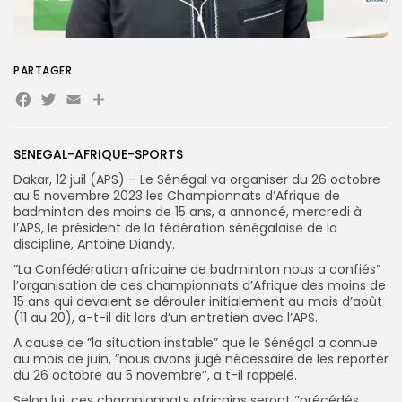
Search
Search
for:
PARTAGER
Button
Facebook
Twitter
Email
Partager
FR
SENEGAL-AFRIQUE-SPORTS
Dakar, 12 juil (APS) – Le Sénégal va organiser du 26 octobre
au 5 novembre 2023 les Championnats d’Afrique de
badminton des moins de 15 ans, a annoncé, mercredi à
l’APS, le président de la fédération sénégalaise de la
discipline, Antoine Diandy.
”La Confédération africaine de badminton nous a confiés”
l’organisation de ces championnats d’Afrique des moins de
15 ans qui devaient se dérouler initialement au mois d’août
(11 au 20), a-t-il dit lors d’un entretien avec l’APS.
A cause de ”la situation instable” que le Sénégal a connue
au mois de juin, ”nous avons jugé nécessaire de les reporter
du 26 octobre au 5 novembre’’, a t-il rappelé.
Selon lui, ces championnats africains seront ‘’précédés