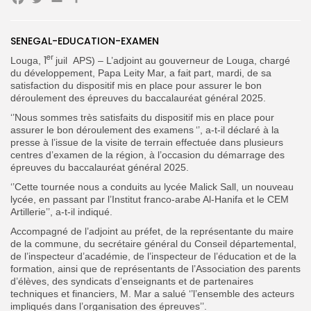
Facebook
Twitter
Email
Partager
SENEGAL-EDUCATION-EXAMEN
Search
Search
er
for:
1
Louga,
juil APS) – L’adjoint au gouverneur de Louga, chargé
Button
du développement, Papa Leity Mar, a fait part, mardi, de sa
satisfaction du dispositif mis en place pour assurer le bon
FR
déroulement des épreuves du baccalauréat général 2025.
‘’Nous sommes très satisfaits du dispositif mis en place pour
assurer le bon déroulement des examens ‘’, a-t-il déclaré à la
presse à l’issue de la visite de terrain
effectuée dans plusieurs
centres d’examen de la région, à l’occasion du démarrage des
épreuves du baccalauréat général 2025.
‘’Cette tournée nous a conduits au lycée Malick Sall, un nouveau
lycée, en passant par l’Institut franco-arabe Al-Hanifa et le CEM
Artillerie’’, a-t-il indiqué.
Accompagné de l’adjoint au préfet, de la représentante du maire
de la commune, du secrétaire général du Conseil départemental,
de l’inspecteur d’académie, de l’inspecteur de l’éducation et de la
formation, ainsi que de représentants de l’Association des parents
d’élèves, des syndicats d’enseignants et de partenaires
techniques et financiers, M. Mar a salué ‘’l’ensemble des acteurs
impliqués dans l’organisation des épreuves’’.