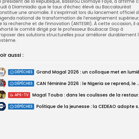
e président de la République,
Bassirou Diomaye Faye
, a affirmé 
eudi à Diamniadio que le taux d’échec élevé au Baccalauréat
onstitue une anomalie. Il s’exprimait lors du lancement officiel 
’Agenda national de transformation de l’enseignement supérieur
e la recherche et de l’innovation (ANTESRI). À cette occasion, il 
xhorté le comité dirigé par le professeur Boubacar Diop à
roposer des solutions structurelles pour améliorer durablement 
ystème.
oir aussi :
DÉPÊCHES
‎CAN féminine 2026 : le Nigeria se reprend, le Malawi su
DÉPÊCHES
Magal Touba : 
APS-TV
Politique de la jeunesse :
DÉPÊCHES