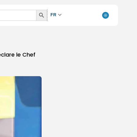
Search
FR
Button
clare le Chef