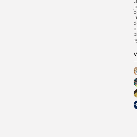
L
j
c
l
d
e
p
s
V