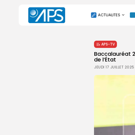
ACTUALITES
POLITIQUE
APS-TV
SOCIÉTÉ
Baccalauréat 2
ÉCONOMIE
de l’État
CULTURE
JEUDI 17 JUILLET 2025
SPORT
ENVIRONNEMENT
INTERNATIONAL
AGENDA
SANTE