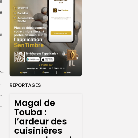
ce
de
,
a
le
Grand Magal 2026 : un colloque met en lumière la portée universelle...
rprend encore...
REPORTAGES
dans les coulisses de la restauration de la presse...
Magal de
 la CEDEAO adopte son plan d’actions stratégiques...
Touba :
l’ardeur des
cuisinières