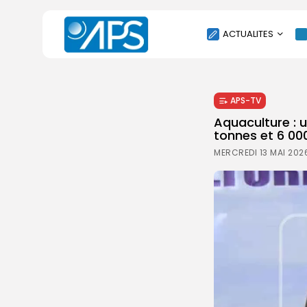
ACTUALITES
POLITIQUE
APS-TV
SOCIÉTÉ
Aquaculture : 
ÉCONOMIE
tonnes et 6 00
CULTURE
MERCREDI 13 MAI 202
SPORT
ENVIRONNEMENT
INTERNATIONAL
AGENDA
SANTE