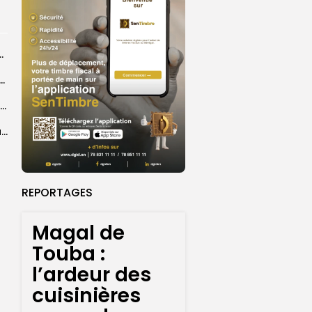
ts dans des accidents de la route...
e à Ceuta : 67 décès confirmés, retour en nombre des...
Birame Ousmane Fall, alias Hamza : l’icône populaire du Grand Magal
Magal de Touba : l’ardeur des cuisinières pour relever défi de la...
REPORTAGES
Magal de
Touba :
l’ardeur des
cuisinières