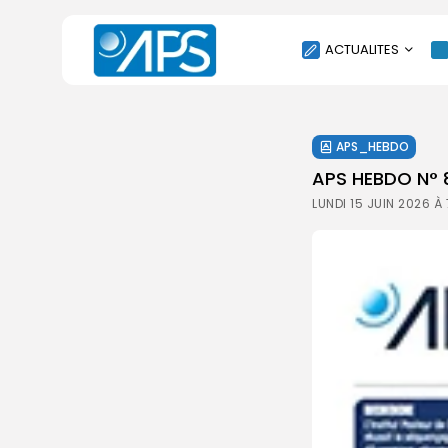
ACTUALITES
POLITIQUE
APS_HEBDO
SOCIÉTÉ
APS HEBDO N° 
ÉCONOMIE
LUNDI 15 JUIN 2026 À
CULTURE
SPORT
ENVIRONNEMENT
INTERNATIONAL
AGENDA
SANTE