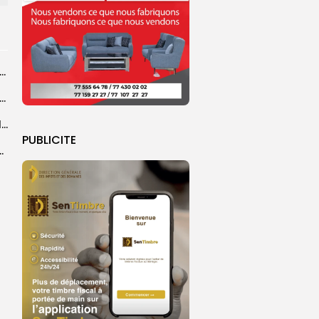
agal de Touba : une centaine de gendarmes mobilisés sur les...
de Touba : l’appel à la prudence de la Police sur...
Magal de Touba : plus de 4.800 policiers déployés pour sécuriser les...
PUBLICITE
sa collaboration avec la gendarmerie, sur...