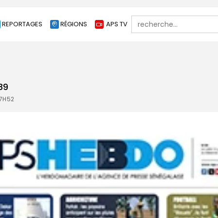
Search
REPORTAGES
RÉGIONS
APS TV
for:
89
 7H52