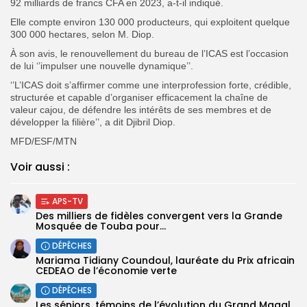
92 milliards de francs CFA en 2023, a-t-il indiqué.
Elle compte environ 130 000 producteurs, qui exploitent quelque
300 000 hectares, selon M. Diop.
À son avis, le renouvellement du bureau de l’ICAS est l’occasion
de lui ‘’impulser une nouvelle dynamique’’.
‘’L’ICAS doit s’affirmer comme une interprofession forte, crédible,
structurée et capable d’organiser efficacement la chaîne de
valeur cajou, de défendre les intérêts de ses membres et de
développer la filière’’, a dit Djibril Diop.
MFD/ESF/MTN
Voir aussi :
APS-TV
Des milliers de fidèles convergent vers la Grande
Mosquée de Touba pour...
DÉPÊCHES
Mariama Tidiany Coundoul, lauréate du Prix africain
CEDEAO de l’économie verte
DÉPÊCHES
Les séniors, témoins de l’évolution du Grand Magal