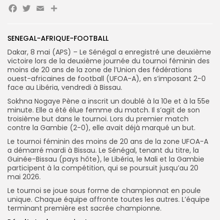
Facebook
Twitter
Email
Partager
Search
Search
for:
Button
SENEGAL-AFRIQUE-FOOTBALL
Dakar, 8 mai (APS) – Le Sénégal a enregistré une deuxième
FR
victoire lors de la deuxième journée du tournoi féminin des
moins de 20 ans de la zone de l’Union des fédérations
ouest-africaines de football (UFOA-A), en s’imposant 2-0
face au Libéria, vendredi à Bissau.
Sokhna Nogaye Pène a inscrit un doublé à la 10e et à la 55e
minute. Elle a été élue femme du match. Il s’agit de son
troisième but dans le tournoi. Lors du premier match
contre la Gambie (2-0), elle avait déjà marqué un but.
Le tournoi féminin des moins de 20 ans de la zone UFOA-A
a démarré mardi à Bissau. Le Sénégal, tenant du titre, la
Guinée-Bissau (pays hôte), le Libéria, le Mali et la Gambie
participent à la compétition, qui se poursuit jusqu’au 20
mai 2026.
Le tournoi se joue sous forme de championnat en poule
unique. Chaque équipe affronte toutes les autres. L’équipe
terminant première est sacrée championne.