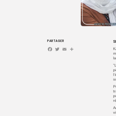
PARTAGER
S
Facebook
Twitter
Email
K
m
l
”
p
l
s
P
t
p
ré
A
v