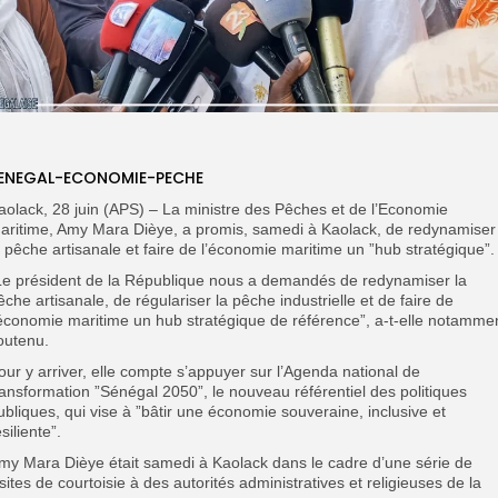
ENEGAL-ECONOMIE-PECHE
aolack, 28 juin (APS) – La ministre des Pêches et de l’Economie
aritime, Amy Mara Dièye, a promis, samedi à Kaolack, de redynamiser
a pêche artisanale et faire de l’économie maritime un ”hub stratégique”.
Le président de la République nous a demandés de redynamiser la
êche artisanale, de régulariser la pêche industrielle et de faire de
’économie maritime un hub stratégique de référence”, a-t-elle notamme
outenu.
our y arriver, elle compte s’appuyer sur l’Agenda national de
ransformation ”Sénégal 2050”, le nouveau référentiel des politiques
ubliques, qui vise à ”bâtir une économie souveraine, inclusive et
siliente”.
my Mara Dièye était samedi à Kaolack dans le cadre d’une série de
isites de courtoisie à des autorités administratives et religieuses de la