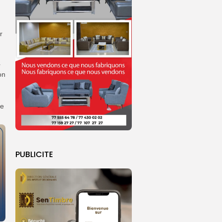
r
r
on
.
ce
PUBLICITE