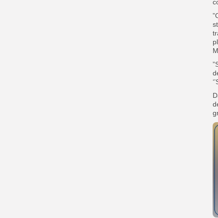
c
”
s
t
p
M
”
d
‘
D
d
g