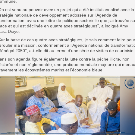
ommune.
On est venu au pouvoir avec un projet qui a été institutionnalisé avec la
tratégie nationale de développement adossée sur l’Agenda de
ransformation, avec une lettre de politique sectorielle que j’ai trouvée su
lace et qui est déclinée en quatre axes stratégiques”, a indiqué Amy
ara Dièye.
Sur la base de ces quatre axes stratégiques, je sais comment faire pou
érouler ma mission, conformément à l’Agenda national de transformati
’Sénégal 2050’’, a-t-elle dit au terme d’une série de visites de courtoisie
ans son agenda figure également la lutte contre la pêche illicite, non
éclarée et non réglementée, une pratique mondiale majeure qui mena
ravement les écosystèmes marins et l’économie bleue.