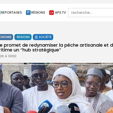
Search
REPORTAGES
RÉGIONS
APS TV
for:
ONOMIE
REGIONS
SOCIÉTÉ
 promet de redynamiser la pêche artisanale et d
time un ‘’hub stratégique’’
26 À 11H50