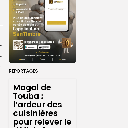
dans les coulisses de la restauration de la presse...
 la CEDEAO adopte son plan d’actions stratégiques...
ba : La CSU au plus près des pèlerins
Magal 2026 : près de 20 000 pèlerins transportés vers Touba en...
REPORTAGES
Magal de
Touba :
l’ardeur des
cuisinières
pour relever le