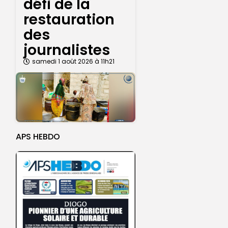
défi de la
restauration
des
journalistes
samedi 1 août 2026 à 11h21
APS HEBDO