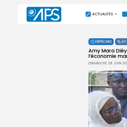
ACTUALITES
POLITIQUE
DÉPÊCHES
ÉC
SOCIÉTÉ
Amy Mara Dièye
ÉCONOMIE
l’économie mari
CULTURE
DIMANCHE 28 JUIN 20
SPORT
ENVIRONNEMENT
INTERNATIONAL
AGENDA
SANTE