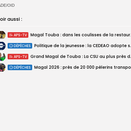
DE/OID
oir aussi :
Magal Touba : 
APS-TV
Politique de la jeunesse :
DÉPÊCHES
Grand Magal de Tou
APS-TV
DÉPÊCHES