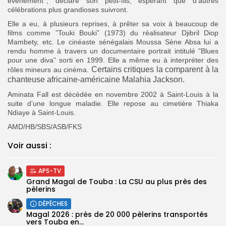
événement’’, déclare son petit-fils, espérant que d’autres
célébrations plus grandioses suivront.
Elle a eu, à plusieurs reprises, à prêter sa voix à beaucoup de
films comme ”Touki Bouki” (1973) du réalisateur Djibril Diop
Mambety, etc. Le cinéaste sénégalais Moussa Sène Absa lui a
rendu homme à travers un documentaire portrait intitulé ”Blues
pour une diva” sorti en 1999.
Elle a même eu à interpréter des
Certains critiques la comparent à la
rôles mineurs au cinéma.
chanteuse africaine-américaine Malahia Jackson.
Aminata Fall est décédée en novembre 2002 à Saint-Louis à la
suite d’une longue maladie. Elle repose au cimetière Thiaka
Ndiaye à Saint-Louis.
AMD/HB/SBS/ASB/FKS
Voir aussi :
APS-TV
Grand Magal de Touba : La CSU au plus près des
pèlerins
DÉPÊCHES
Magal 2026 : près de 20 000 pèlerins transportés
vers Touba en...