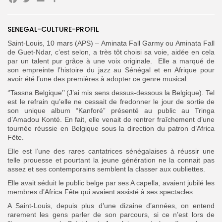
Facebook
Twitter
Email
Partager
SENEGAL-CULTURE-PROFIL
Saint-Louis, 10 mars (APS) – Aminata Fall Garmy ou Aminata Fall
de Guet-Ndar, c’est selon, a très tôt choisi sa voie, aidée en cela
Search
Search
par un talent pur grâce à une voix originale. Elle a marqué de
for:
Button
son empreinte l’histoire du jazz au Sénégal et en Afrique pour
avoir été l’une des premières à adopter ce genre musical.
FR
‘’Tassna Belgique’’ (J’ai mis sens dessus-dessous la Belgique). Tel
est le refrain qu’elle ne cessait de fredonner le jour de sortie de
son unique album “Kanforé” présenté au public au Tringa
d’Amadou Konté. En fait, elle venait de rentrer fraîchement d’une
tournée réussie en Belgique sous la direction du patron d’Africa
Fête.
Elle est l’une des rares cantatrices sénégalaises à réussir une
telle prouesse et pourtant la jeune génération ne la connait pas
assez et ses contemporains semblent la classer aux oubliettes.
Elle avait séduit le public belge par ses A capella, avaient jubilé les
membres d’Africa Fête qui avaient assisté à ses spectacles.
A Saint-Louis, depuis plus d’une dizaine d’années, on entend
rarement les gens parler de son parcours, si ce n’est lors de