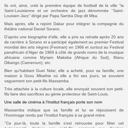
Ils ont, ainsi, créé la première équipe de football de la ville ‘’la
Saint-Louisienne et un orchestre de jazz dénommée ‘’Saint-
Louisien Jazz’’ dirigé par Papa Samba Diop dit Mba.
Mais après, elle a rejoint Dakar pour intégrer la compagnie du
théâtre national Daniel Sorano.
D’après une biographie d’elle, elle a pris
sa retraite après 20 ans
de carrière à Sorano et a participé également au premier Festival
mondial des arts nègres (Fesman) en 1966 et surtout au Festival
panafricain d’Alger de 1969 à côté de grands noms de la musique
africaine comme Myriam Makeba (Afrique du Sud), Manu
Dibango (Cameroun), etc.
Bien qu’habitant Guet Ndar, elle a acheté, pour sa famille, une
maison à Goxu Mbathie où elle a fini ses jours, se souvient
vaguement son petit-fils Massamba.
Très attachée à la culture locale, elle envoyait souvent son petit-
fils faire des sacrifices au génie protecteur de Saint-Louis.
Une salle de cinéma à l’Institut français porte son nom
Massamba indique que sa famille et lui se réjouissent de
l’hommage rendu par l’Institut français à sa grand-mère.
‘’Ce jour-là, toute la famille s’est retrouvée pour fêter cet