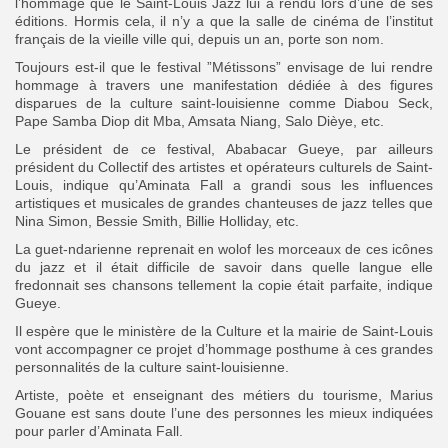
l’hommage que le Saint-Louis Jazz lui a rendu lors d’une de ses
éditions. Hormis cela, il n’y a que la salle de cinéma de l’institut
français de la vieille ville qui, depuis un an, porte son nom.
Toujours est-il que le festival ”Métissons” envisage de lui rendre
hommage à travers une manifestation dédiée à des figures
disparues de la culture saint-louisienne comme Diabou Seck,
Pape Samba Diop dit Mba, Amsata Niang, Salo Dièye, etc.
Le président de ce festival, Ababacar Gueye, par ailleurs
président du Collectif des artistes et opérateurs culturels de Saint-
Louis, indique qu’Aminata Fall a grandi sous les influences
artistiques et musicales de grandes chanteuses de jazz telles que
Nina Simon, Bessie Smith, Billie Holliday, etc.
La guet-ndarienne reprenait en wolof les morceaux de ces icônes
du jazz et il était difficile de savoir dans quelle langue elle
fredonnait ses chansons tellement la copie était parfaite, indique
Gueye.
Il espère que le ministère de la Culture et la mairie de Saint-Louis
vont accompagner ce projet d’hommage posthume à ces grandes
personnalités de la culture saint-louisienne.
Artiste, poète et enseignant des métiers du tourisme, Marius
Gouane est sans doute l’une des personnes les mieux indiquées
pour parler d’Aminata Fall.