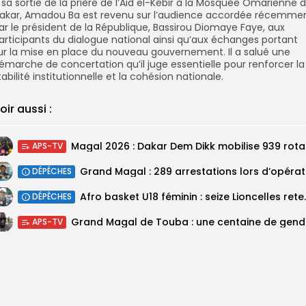
 sa sortie de la prière de l’Aïd el-Kébir à la Mosquée Omarienne 
akar, Amadou Ba est revenu sur l’audience accordée récemme
ar le président de la République, Bassirou Diomaye Faye, aux
articipants du dialogue national ainsi qu’aux échanges portant
ur la mise en place du nouveau gouvernement. Il a salué une
émarche de concertation qu’il juge essentielle pour renforcer la
tabilité institutionnelle et la cohésion nationale.
oir aussi :
Magal 20
APS-TV
DÉPÊCHES
‎Afro basket U18 féminin :
DÉPÊCHES
Grand M
APS-TV