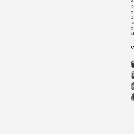
À
D
p
p
s
d
s
V