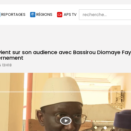
Search
REPORTAGES
RÉGIONS
APS TV
for:
ent sur son audience avec Bassirou Diomaye Faye
ernement
 13H18