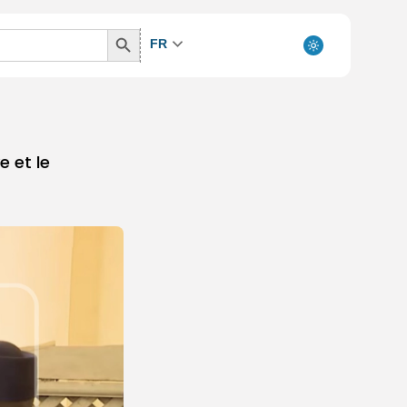
Search
FR
Button
 et le