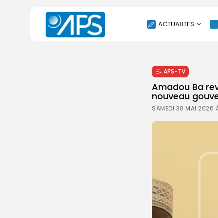
ACTUALITES
POLITIQUE
APS-TV
SOCIÉTÉ
Amadou Ba revi
ÉCONOMIE
nouveau gouv
CULTURE
SAMEDI 30 MAI 2026 À
SPORT
ENVIRONNEMENT
INTERNATIONAL
AGENDA
SANTE