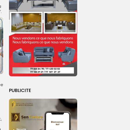
a
.
ée
PUBLICITE
,
a