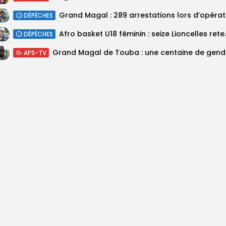
DÉPÊCHES
‎Afro basket U18 féminin :
DÉPÊCHES
Grand M
APS-TV