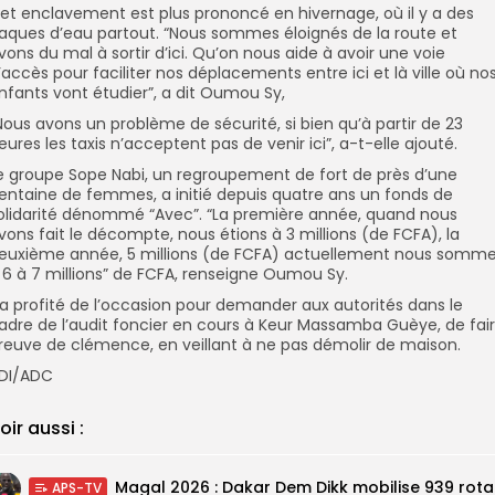
et enclavement est plus prononcé en hivernage, où il y a des
laques d’eau partout. “Nous sommes éloignés de la route et
vons du mal à sortir d’ici. Qu’on nous aide à avoir une voie
’accès pour faciliter nos déplacements entre ici et là ville où no
nfants vont étudier”, a dit Oumou Sy,
Nous avons un problème de sécurité, si bien qu’à partir de 23
eures les taxis n’acceptent pas de venir ici”, a-t-elle ajouté.
e groupe Sope Nabi, un regroupement de fort de près d’une
entaine de femmes, a initié depuis quatre ans un fonds de
olidarité dénommé “Avec”. “La première année, quand nous
vons fait le décompte, nous étions à 3 millions (de FCFA), la
euxième année, 5 millions (de FCFA) actuellement nous somm
 6 à 7 millions” de FCFA, renseigne Oumou Sy.
l a profité de l’occasion pour demander aux autorités dans le
adre de l’audit foncier en cours à Keur Massamba Guèye, de fai
reuve de clémence, en veillant à ne pas démolir de maison.
DI/ADC
oir aussi :
Magal 20
APS-TV