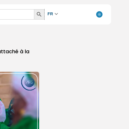
Search
FR
Button
ttaché à la