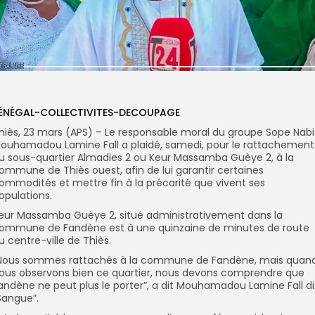
ÉNÉGAL-COLLECTIVITES-DECOUPAGE
hiès, 23 mars (APS) – Le responsable moral du groupe Sope Nabi
ouhamadou Lamine Fall a plaidé, samedi, pour le rattachement
u sous-quartier Almadies 2 ou Keur Massamba Guèye 2, à la
ommune de Thiès ouest, afin de lui garantir certaines
ommodités et mettre fin à la précarité que vivent ses
opulations.
eur Massamba Guèye 2, situé administrativement dans la
ommune de Fandène est à une quinzaine de minutes de route
u centre-ville de Thiès.
Nous sommes rattachés à la commune de Fandène, mais quan
ous observons bien ce quartier, nous devons comprendre que
andène ne peut plus le porter”, a dit Mouhamadou Lamine Fall di
Sangue”.