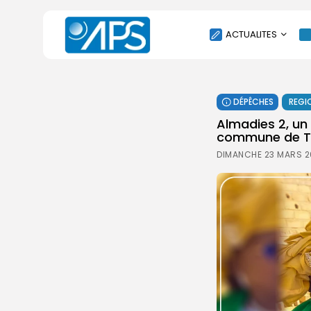
ACTUALITES
POLITIQUE
DÉPÊCHES
REGI
SOCIÉTÉ
Almadies 2, un
ÉCONOMIE
commune de Th
CULTURE
DIMANCHE 23 MARS 2
SPORT
ENVIRONNEMENT
INTERNATIONAL
AGENDA
SANTE