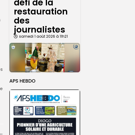
défi de la
restauration
des
s
journalistes
samedi 1 août 2026 à 11h21
es
APS HEBDO
re
26 : Dakar Dem Dikk mobilise 939 rotations et transporte près...