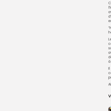
C
f
a
d
e
“
h
L
c
s
a
d
à
I
c
p
A
V