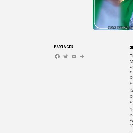
PARTAGER
S
Facebook
Twitter
Email
Partager
T
M
d
c
c
p
K
c
d
“
n
F
“