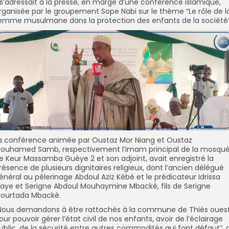
l s’adressait à la presse, en marge d’une conférence islamique,
rganisée par le groupement Sope Nabi sur le thème “Le rôle de l
emme musulmane dans la protection des enfants de la société”
a conférence animée par Oustaz Mor Niang et Oustaz
ouhamed Samb, respectivement l’imam principal de la mosqu
e Keur Massamba Guèye 2 et son adjoint, avait enregistré la
résence de plusieurs dignitaires religieux, dont l’ancien délégué
énéral au pèlerinage Abdoul Aziz Kébé et le prédicateur Idrissa
aye et Serigne Abdoul Mouhaymine Mbacké, fils de Serigne
ourtada Mbacké.
Nous demandons à être rattachés à la commune de Thiès ouest
our pouvoir gérer l’état civil de nos enfants, avoir de l’éclairage
ublic, de la sécurité entre autres commodités qui font défaut”, 