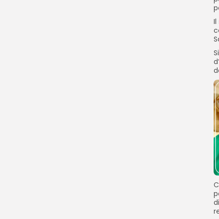
p
I
c
S
S
d
d
C
p
d
r