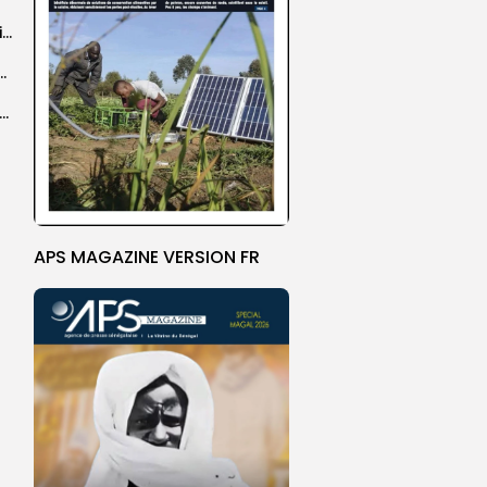
Grand Magal : 289 arrestations lors d’opérations préventives de sécurisation
 seize Lioncelles retenues pour l’étape finale de...
agal de Touba : une centaine de gendarmes mobilisés sur les...
APS MAGAZINE VERSION FR