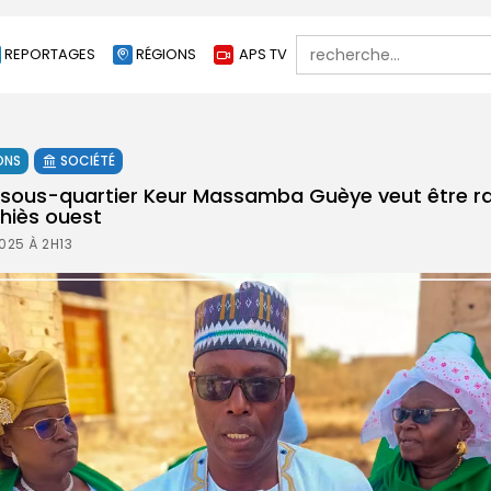
Search
REPORTAGES
RÉGIONS
APS TV
for:
ONS
SOCIÉTÉ
 sous-quartier Keur Massamba Guèye veut être ra
iès ouest
025 À 2H13