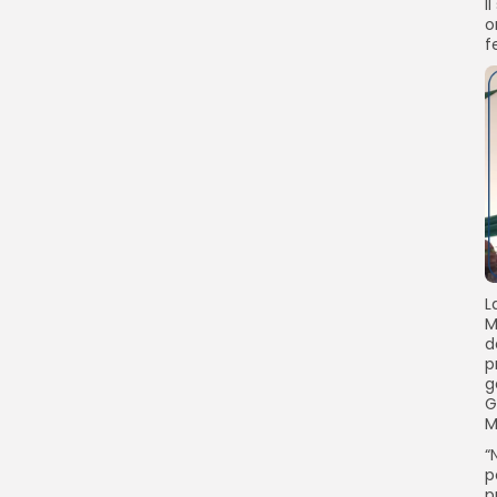
I
o
f
L
M
d
p
g
G
M
“
p
p