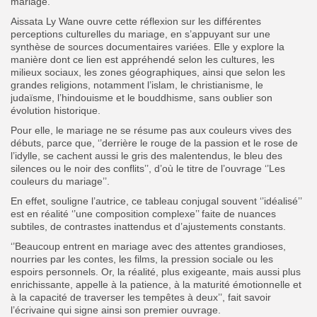
mariage.
Aissata Ly Wane ouvre cette réflexion sur les différentes
perceptions culturelles du mariage, en s’appuyant sur une
synthèse de sources documentaires variées. Elle y explore la
manière dont ce lien est appréhendé selon les cultures, les
milieux sociaux, les zones géographiques, ainsi que selon les
grandes religions, notamment l’islam, le christianisme, le
judaïsme, l’hindouisme et le bouddhisme, sans oublier son
évolution historique.
Pour elle, le mariage ne se résume pas aux couleurs vives des
débuts, parce que, ‘’derrière le rouge de la passion et le rose de
l’idylle, se cachent aussi le gris des malentendus, le bleu des
silences ou le noir des conflits’’, d’où le titre de l’ouvrage ‘’Les
couleurs du mariage’’.
En effet, souligne l’autrice, ce tableau conjugal souvent ‘’idéalisé’’
est en réalité ‘’une composition complexe’’ faite de nuances
subtiles, de contrastes inattendus et d’ajustements constants.
‘’Beaucoup entrent en mariage avec des attentes grandioses,
nourries par les contes, les films, la pression sociale ou les
espoirs personnels. Or, la réalité, plus exigeante, mais aussi plus
enrichissante, appelle à la patience, à la maturité émotionnelle et
à la capacité de traverser les tempêtes à deux’’, fait savoir
l’écrivaine qui signe ainsi son premier ouvrage.