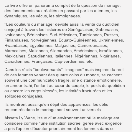
Le livre offre un panorama complet de la question du mariage,
des fondements aux réalités en passant par les attentes, les
dynamiques, les vécus, les témoignages.
‘’Les couleurs du mariage’’ dévoile aussi la vérité du quotidien
conjugal à travers les histoires de Sénégalaises, Gabonaises,
Ivoiriennes, Béninoises, Sud-Africaines, Tunisiennes, Russes,
Finlandaises, Norvégiennes, Equato-Guinéennes, Ukrainiennes,
Rwandaises, Egyptiennes, Malgaches, Camerounaises,
Marocaines, Maliennes, Allemandes, Américaines, Israéliennes,
Mexicaines, Saoudiennes, Italiennes, Nigériennes, Nigérianes,
Canadiennes, Françaises, Cap-verdiennes, etc.
Dans les récits ‘’bouleversants’’ ‘’imaginés’’ mais inspirés du réel
de ces femmes venant des quatre coins du monde, se cachent
souvent une communication fragile, une distance émotionnelle,
un amour trahi, l’enfant au cœur du couple, le poids du quotidien
ou encore les corps blessés, les intimités fracturées et les
solitudes conjugales.
Ils montrent aussi qu’en dépit des apparences, les défis
rencontrés dans le mariage sont souvent universels.
Aissata Ly Wane, issue d’un environnement où le mariage est
considéré comme ‘’une institution sacrée, gérée avec exigence’’,
a pris l’option d’écouter prioritairement les femmes dans ce