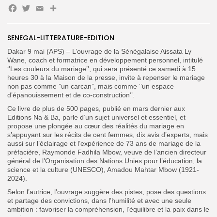
Facebook
Twitter
Email
Partager
SENEGAL-LITTERATURE-EDITION
Search
Search
Dakar 9 mai (APS) – L’ouvrage de la Sénégalaise Aissata Ly
for:
Button
Wane, coach et formatrice en développement personnel, intitulé
‘’Les couleurs du mariage’’, qui sera présenté ce samedi à 15
FR
heures 30 à la Maison de la presse, invite à repenser le mariage
non pas comme ”un carcan”, mais comme ‘’un espace
d’épanouissement et de co-construction’’.
Ce livre de plus de 500 pages, publié en mars dernier aux
Editions Na & Ba, parle d’un sujet universel et essentiel, et
propose une plongée au cœur des réalités du mariage en
s’appuyant sur les récits de cent femmes, dix avis d’experts, mais
aussi sur l’éclairage et l’expérience de 73 ans de mariage de la
préfacière, Raymonde Fadhila Mbow, veuve de l’ancien directeur
général de l’Organisation des Nations Unies pour l’éducation, la
science et la culture (UNESCO), Amadou Mahtar Mbow (1921-
2024).
Selon l’autrice, l’ouvrage suggère des pistes, pose des questions
et partage des convictions, dans l’humilité et avec une seule
ambition : favoriser la compréhension, l’équilibre et la paix dans le