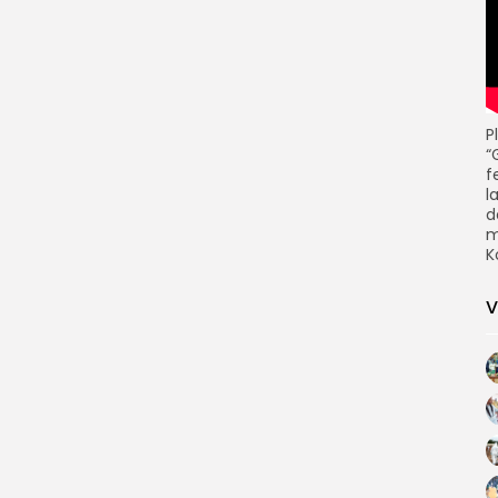
P
“
f
l
d
m
K
V