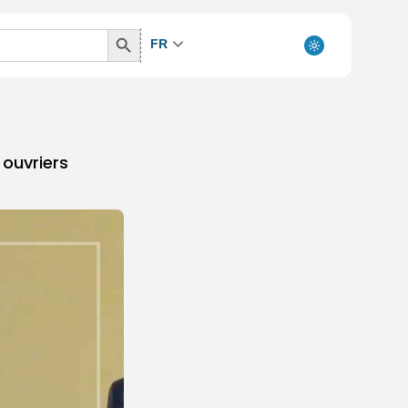
Search
FR
Button
 ouvriers