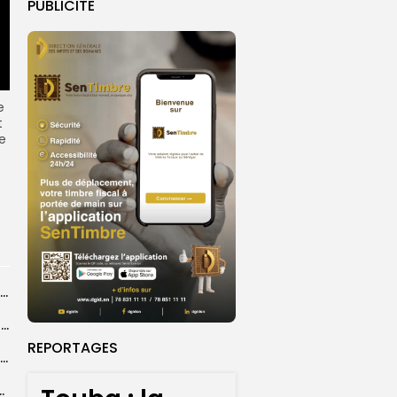
PUBLICITE
e
t
de
La CAF achève la première édition francophone de son Programme exécutif de...
‘’Kamal Raw’’, la marque de vêtement qui ambitionne d’unir les peuples
REPORTAGES
Ebola : l’épidémie aurait commencé plusieurs mois avant sa déclaration officielle en...
un ”rythme inédit”, alerte l’ONU