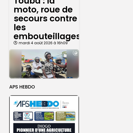
Touba : la
moto, roue de
secours contre
les
embouteillages
mardi 4 août 2026 à 16h09
APS HEBDO