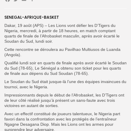
Facebook
Twitter
Email
Partager
Search
Search
SENEGAL-AFRIQUE-BASKET
for:
Button
Dakar, 19 août (APS) – Les Lions vont défier les D’Tigers du
FR
Nigeria, mercredi, à partir de 18 heures, en match comptant
quarts de finale de l’Afrobasket masculin, après avoir écarté le
Soudan du Sud, lundi soir.
Cette rencontre se déroulera au Pavilhao Multiusos de Luanda
(Angola).
Qualifié lundi soir en quarts de finale après avoir écarté le Soudan
du Sud (78-65), Le Sénégal a obtenu son ticket pour les quarts
de finale aux dépens du Sud Soudan (78-65).
Le Soudan du Sud était jusque-là l’une des équipes invaincues du
tournoi, avec le Nigeria.
Impressionnants depuis le début de l’Afrobasket, les D’Tigers ont
de leur côté réalisé jusqu’à présent un sans-faute avec trois
victoires en autant de sorties.
Avec un effectif constitué de joueurs talentueux, le Nigeria part
favori dans la confrontation avec les protégés de l’entraîneur
Ngagne Desagana Diop. Mais les Lions ont les armes pour
surprendre leur adversaire.