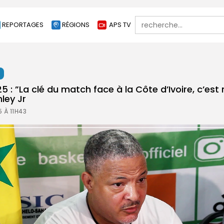
Search
REPORTAGES
RÉGIONS
APS TV
for:
t
 : ”La clé du match face à la Côte d’Ivoire, c’est
ley Jr
 À 11H43