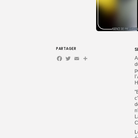
PARTAGER
S
Facebook
Twitter
Email
A
d
p
l
H
”
c
d
n
L
C
L