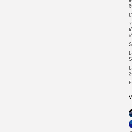
é
6
L
”
f
r
S
L
S
L
2
F
V