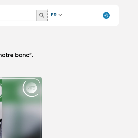
Search
FR
Button
 notre banc”,