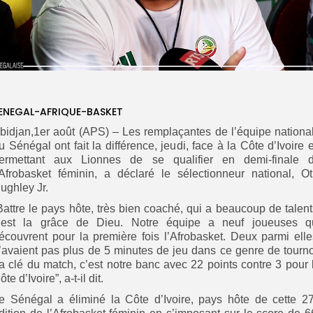
ENEGAL-AFRIQUE-BASKET
bidjan,1er août (APS) – Les remplaçantes de l’équipe nationa
u Sénégal ont fait la différence, jeudi, face à la Côte d’Ivoire 
ermettant aux Lionnes de se qualifier en demi-finale 
’Afrobasket féminin, a déclaré le sélectionneur national, Ot
ughley Jr.
Battre le pays hôte, très bien coaché, qui a beaucoup de talent
’est la grâce de Dieu. Notre équipe a neuf joueuses q
écouvrent pour la première fois l’Afrobasket. Deux parmi elle
’avaient pas plus de 5 minutes de jeu dans ce genre de tourno
a clé du match, c’est notre banc avec 22 points contre 3 pour 
ôte d’Ivoire”, a-t-il dit.
e Sénégal a éliminé la Côte d’Ivoire, pays hôte de cette 2