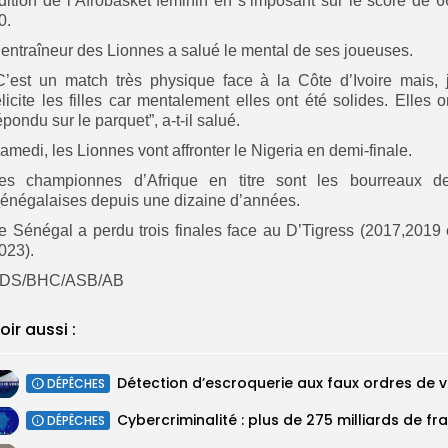
dition de l’Afrobasket féminin en s’imposant sur le score de 6
0.
’entraîneur des Lionnes a salué le mental de ses joueuses.
C’est un match très physique face à la Côte d’Ivoire mais, 
élicite les filles car mentalement elles ont été solides. Elles o
épondu sur le parquet”, a-t-il salué.
amedi, les Lionnes vont affronter le Nigeria en demi-finale.
es championnes d’Afrique en titre sont les bourreaux d
énégalaises depuis une dizaine d’années.
e Sénégal a perdu trois finales face au D’Tigress (2017,2019 
023).
DS/BHC/ASB/AB
oir aussi :
DÉPÊCHES
DÉPÊCHES