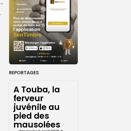
Touba : un nouveau commissariat à Tawfekh pour consolider le dispositif sécuritaire...
biens et sénégalais, à partir...
REPORTAGES
A Touba, la
ferveur
juvénile au
pied des
mausolées