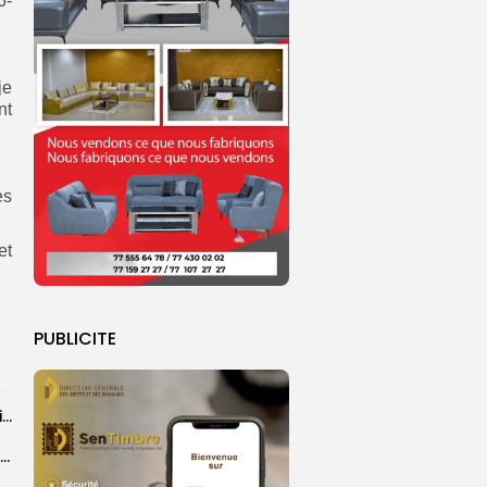
6-
je
nt
es
et
PUBLICITE
Détection d’escroquerie aux faux ordres de virement : l’Afrique de l’Ouest, région la...
Cybercriminalité : plus de 275 milliards de francs Cfa de pertes enregistrées en...