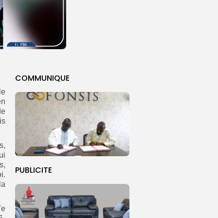
COMMUNIQUE
le
en
de
is
s,
ui
s,
PUBLICITE
i.
la
7e