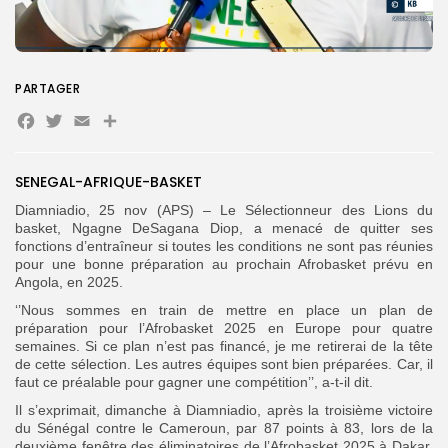
Search
Search
for:
Button
PARTAGER
FR
Facebook
Twitter
Email
Partager
SENEGAL-AFRIQUE-BASKET
Diamniadio, 25 nov (APS) – Le Sélectionneur des Lions du
basket, Ngagne DeSagana Diop, a menacé de quitter ses
fonctions d’entraîneur si toutes les conditions ne sont pas réunies
pour une bonne préparation au prochain Afrobasket prévu en
Angola, en 2025.
‘’Nous sommes en train de mettre en place un plan de
préparation pour l’Afrobasket 2025 en Europe pour quatre
semaines. Si ce plan n’est pas financé, je me retirerai de la tête
de cette sélection. Les autres équipes sont bien préparées. Car, il
faut ce préalable pour gagner une compétition’’, a-t-il dit.
Il s’exprimait, dimanche à Diamniadio, après la troisième victoire
du Sénégal contre le Cameroun, par 87 points à 83, lors de la
deuxième fenêtre des éliminatoires de l’Afrobasket 2025 à Dakar.