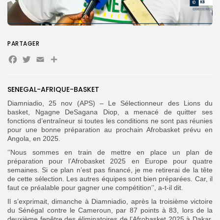
Search
Search
for:
Button
PARTAGER
FR
Facebook
Twitter
Email
Partager
SENEGAL-AFRIQUE-BASKET
Diamniadio, 25 nov (APS) – Le Sélectionneur des Lions du
basket, Ngagne DeSagana Diop, a menacé de quitter ses
fonctions d’entraîneur si toutes les conditions ne sont pas réunies
pour une bonne préparation au prochain Afrobasket prévu en
Angola, en 2025.
‘’Nous sommes en train de mettre en place un plan de
préparation pour l’Afrobasket 2025 en Europe pour quatre
semaines. Si ce plan n’est pas financé, je me retirerai de la tête
de cette sélection. Les autres équipes sont bien préparées. Car, il
faut ce préalable pour gagner une compétition’’, a-t-il dit.
Il s’exprimait, dimanche à Diamniadio, après la troisième victoire
du Sénégal contre le Cameroun, par 87 points à 83, lors de la
deuxième fenêtre des éliminatoires de l’Afrobasket 2025 à Dakar.