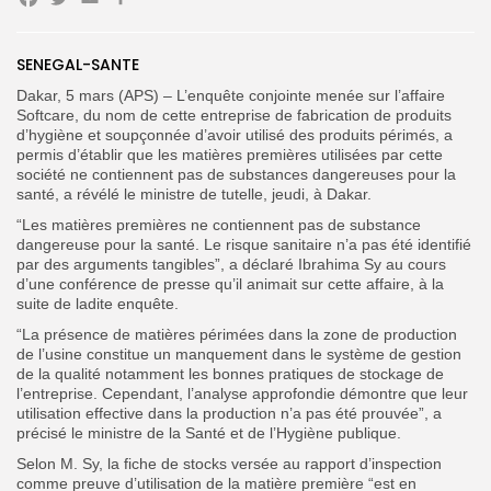
Facebook
Twitter
Email
Partager
SENEGAL-SANTE
Search
Search
Dakar, 5 mars (APS) – L’enquête conjointe menée sur l’affaire
for:
Button
Softcare, du nom de cette entreprise de fabrication de produits
d’hygiène et soupçonnée d’avoir utilisé des produits périmés, a
FR
permis d’établir que les matières premières utilisées par cette
société ne contiennent pas de substances dangereuses pour la
santé, a révélé le ministre de tutelle, jeudi, à Dakar.
“Les matières premières ne contiennent pas de substance
dangereuse pour la santé. Le risque sanitaire n’a pas été identifié
par des arguments tangibles”, a déclaré Ibrahima Sy au cours
d’une conférence de presse qu’il animait sur cette affaire, à la
suite de ladite enquête.
“La présence de matières périmées dans la zone de production
de l’usine constitue un manquement dans le système de gestion
de la qualité notamment les bonnes pratiques de stockage de
l’entreprise. Cependant, l’analyse approfondie démontre que leur
utilisation effective dans la production n’a pas été prouvée”, a
précisé le ministre de la Santé et de l’Hygiène publique.
Selon M. Sy, la fiche de stocks versée au rapport d’inspection
comme preuve d’utilisation de la matière première “est en