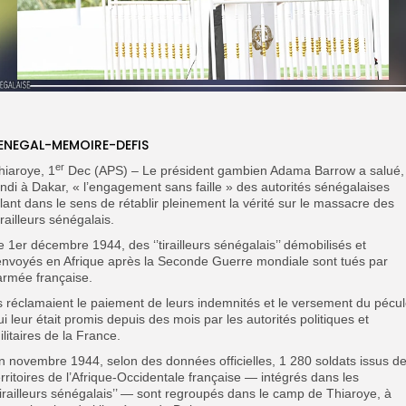
ENEGAL-MEMOIRE-DEFIS
er
hiaroye, 1
Dec (APS) – Le président gambien Adama Barrow a salué,
undi à Dakar, « l’engagement sans faille » des autorités sénégalaises
llant dans le sens de rétablir pleinement la vérité sur le massacre des
irailleurs sénégalais.
e 1er décembre 1944, des ‘’tirailleurs sénégalais’’ démobilisés et
envoyés en Afrique après la Seconde Guerre mondiale sont tués par
’armée française.
ls réclamaient le paiement de leurs indemnités et le versement du pécu
ui leur était promis depuis des mois par les autorités politiques et
ilitaires de la France.
n novembre 1944, selon des données officielles, 1 280 soldats issus d
erritoires de l’Afrique-Occidentale française — intégrés dans les
’tirailleurs sénégalais’’ — sont regroupés dans le camp de Thiaroye, à