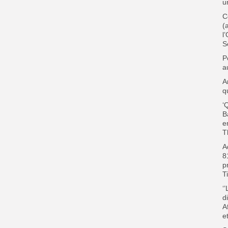
u
C
(
l
S
P
a
A
q
‘
B
e
T
A
8
p
T
‘
d
A
e