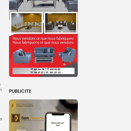
u
n
PUBLICITE
és