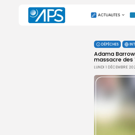
ACTUALITES
POLITIQUE
DÉPÊCHES
IN
SOCIÉTÉ
Adama Barrow s
ÉCONOMIE
massacre des T
CULTURE
LUNDI 1 DÉCEMBRE 20
SPORT
ENVIRONNEMENT
INTERNATIONAL
AGENDA
SANTE