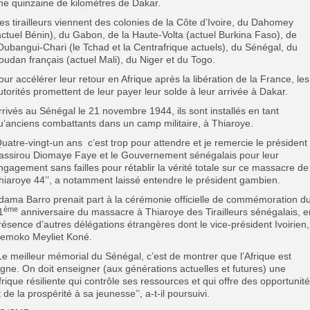
ne quinzaine de kilomètres de Dakar.
es tirailleurs viennent des colonies de la Côte d’Ivoire, du Dahomey
actuel Bénin), du Gabon, de la Haute-Volta (actuel Burkina Faso), de
’Oubangui-Chari (le Tchad et la Centrafrique actuels), du Sénégal, du
oudan français (actuel Mali), du Niger et du Togo.
our accélérer leur retour en Afrique après la libération de la France, les
utorités promettent de leur payer leur solde à leur arrivée à Dakar.
rrivés au Sénégal le 21 novembre 1944, ils sont installés en tant
u’anciens combattants dans un camp militaire, à Thiaroye.
Quatre-vingt-un ans c’est trop pour attendre et je remercie le président
assirou Diomaye Faye et le Gouvernement sénégalais pour leur
ngagement sans failles pour rétablir la vérité totale sur ce massacre de
hiaroye 44’’, a notamment laissé entendre le président gambien.
dama Barro prenait part à la cérémonie officielle de commémoration d
ème
1
anniversaire du massacre à Thiaroye des Tirailleurs sénégalais, e
résence d’autres délégations étrangères dont le vice-président Ivoirien,
iemoko Meyliet Koné.
’Le meilleur mémorial du Sénégal, c’est de montrer que l’Afrique est
igne. On doit enseigner (aux générations actuelles et futures) une
frique résiliente qui contrôle ses ressources et qui offre des opportunit
t de la prospérité à sa jeunesse’’, a-t-il poursuivi.