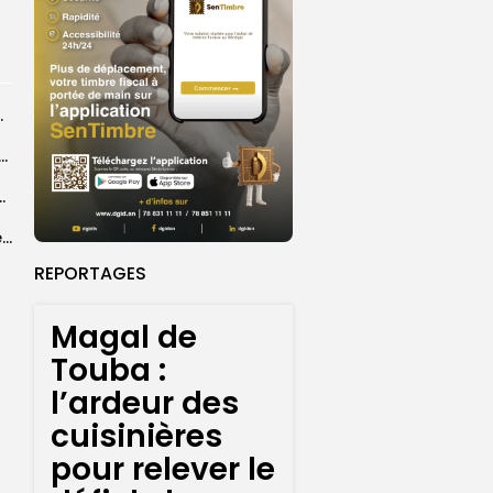
r les sapeurs-pompiers
ye Faye souhaite un ‘’excellent Magal’’ aux fidèles
courus par la Croix-Rouge sénégalaise
Grand Magal 2026 : un colloque met en lumière la portée universelle...
REPORTAGES
Magal de
Touba :
l’ardeur des
cuisinières
pour relever le