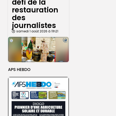
défi de la
restauration
des
journalistes
samedi 1 août 2026 à 11h21
APS HEBDO