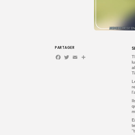
PARTAGER
S
Facebook
Twitter
Email
Partager
T
l
a
T
L
r
l
I
q
m
E
t
‘