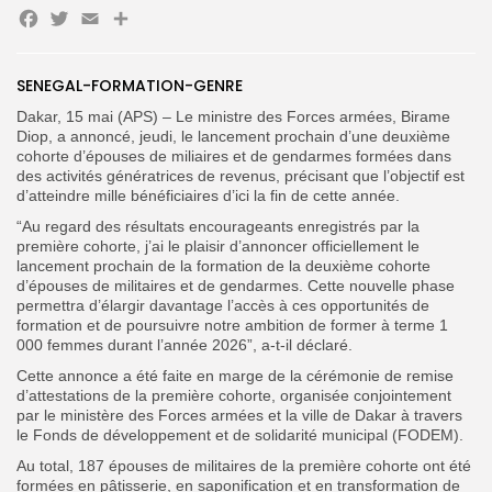
Facebook
Twitter
Email
Partager
Search
Search
for:
Button
SENEGAL-FORMATION-GENRE
Dakar, 15 mai (APS) – Le ministre des Forces armées, Birame
FR
Diop, a annoncé, jeudi, le lancement prochain d’une deuxième
cohorte d’épouses de miliaires et de gendarmes formées dans
des activités génératrices de revenus, précisant que l’objectif est
d’atteindre mille bénéficiaires d’ici la fin de cette année.
“Au regard des résultats encourageants enregistrés par la
première cohorte, j’ai le plaisir d’annoncer officiellement le
lancement prochain de la formation de la deuxième cohorte
d’épouses de militaires et de gendarmes. Cette nouvelle phase
permettra d’élargir davantage l’accès à ces opportunités de
formation et de poursuivre notre ambition de former à terme 1
000 femmes durant l’année 2026”, a-t-il déclaré.
Cette annonce a été faite en marge de la cérémonie de remise
d’attestations de la première cohorte, organisée conjointement
par le ministère des Forces armées et la ville de Dakar à travers
le Fonds de développement et de solidarité municipal (FODEM).
Au total, 187 épouses de militaires de la première cohorte ont été
formées en pâtisserie, en saponification et en transformation de