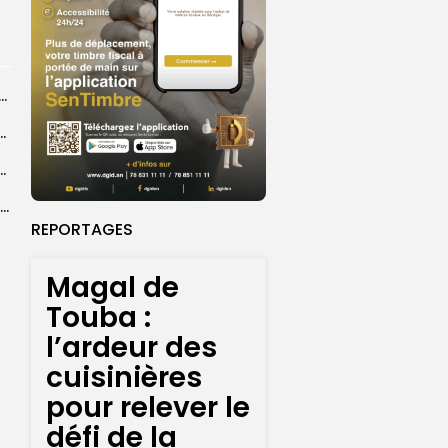
dans les coulisses de la restauration de la presse...
 la CEDEAO adopte son plan d’actions stratégiques...
ba : La CSU au plus près des pèlerins
Magal 2026 : près de 20 000 pèlerins transportés vers Touba en...
REPORTAGES
Magal de
Touba :
l’ardeur des
cuisinières
pour relever le
défi de la