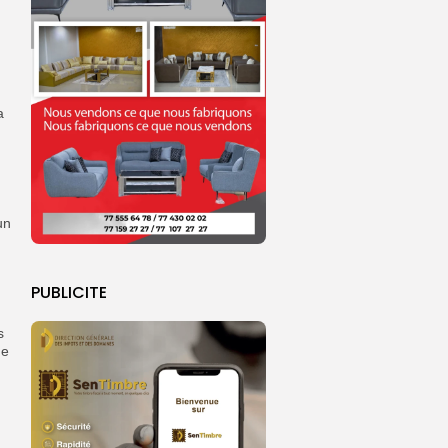
a
un
PUBLICITE
s
ne