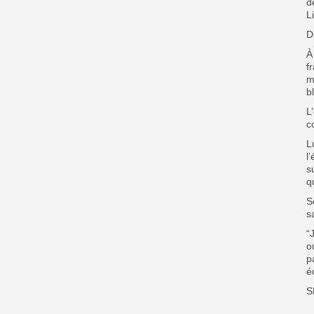
d
L
D
‎
f
m
b
‎
c
L
l
s
q
‎
s
“
o
p
é
S