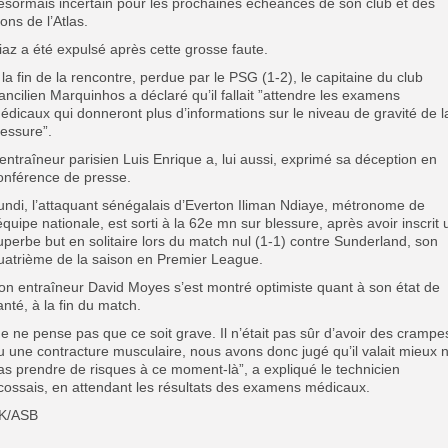
ésormais incertain pour les prochaines échéances de son club et des
ions de l’Atlas.
iaz a été expulsé après cette grosse faute.
À la fin de la rencontre, perdue par le PSG (1-2), le capitaine du club
rancilien Marquinhos a déclaré qu’il fallait ”attendre les examens
édicaux qui donneront plus d’informations sur le niveau de gravité de l
lessure”.
L’entraîneur parisien Luis Enrique a, lui aussi, exprimé sa déception en
onférence de presse.
undi, l’attaquant sénégalais d’Everton Iliman Ndiaye, métronome de
’équipe nationale, est sorti à la 62e mn sur blessure, après avoir inscrit 
uperbe but en solitaire lors du match nul (1-1) contre Sunderland, son
uatrième de la saison en Premier League.
Son entraîneur David Moyes s’est montré optimiste quant à son état de
anté, à la fin du match.
Je ne pense pas que ce soit grave. Il n’était pas sûr d’avoir des crampe
u une contracture musculaire, nous avons donc jugé qu’il valait mieux 
as prendre de risques à ce moment-là”, a expliqué le technicien
cossais, en attendant les résultats des examens médicaux.
K/ASB