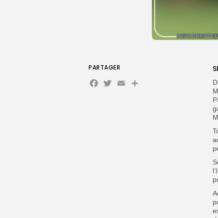
PARTAGER
S
Facebook
Twitter
Email
Partager
‎
M
P
g
M
T
a
p
S
l
p
A
p
e