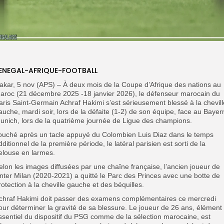
ENEGAL-AFRIQUE-FOOTBALL
Dakar, 5 nov (APS) – À deux mois de la Coupe d’Afrique des nations au
aroc (21 décembre 2025 -18 janvier 2026), le défenseur marocain du
aris Saint-Germain Achraf Hakimi s’est sérieusement blessé à la chevill
auche, mardi soir, lors de la défaite (1-2) de son équipe, face au Bayer
unich, lors de la quatrième journée de Ligue des champions.
ouché après un tacle appuyé du Colombien Luis Diaz dans le temps
dditionnel de la première période, le latéral parisien est sorti de la
elouse en larmes.
elon les images diffusées par une chaîne française, l’ancien joueur de
’Inter Milan (2020-2021) a quitté le Parc des Princes avec une botte de
rotection à la cheville gauche et des béquilles.
chraf Hakimi doit passer des examens complémentaires ce mercredi
our déterminer la gravité de sa blessure. Le joueur de 26 ans, élément
ssentiel du dispositif du PSG comme de la sélection marocaine, est