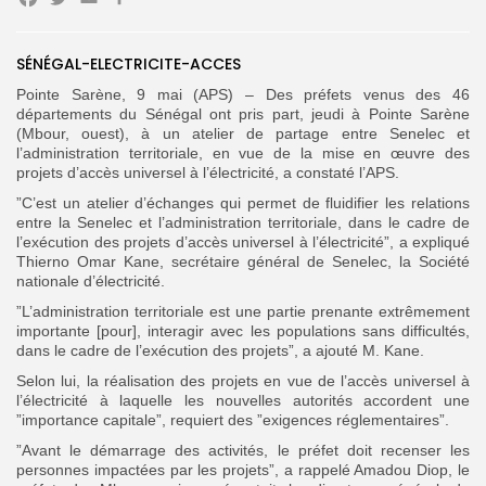
Facebook
Twitter
Email
SÉNÉGAL-ELECTRICITE-ACCES
Search
Search
for:
Button
Pointe Sarène, 9 mai (APS) – Des préfets venus des 46
départements du Sénégal ont pris part, jeudi à Pointe Sarène
FR
(Mbour, ouest), à un atelier de partage entre Senelec et
l’administration territoriale, en vue de la mise en œuvre des
projets d’accès universel à l’électricité, a constaté l’APS.
”C’est un atelier d’échanges qui permet de fluidifier les relations
entre la Senelec et l’administration territoriale, dans le cadre de
l’exécution des projets d’accès universel à l’électricité”, a expliqué
Thierno Omar Kane, secrétaire général de Senelec, la Société
nationale d’électricité.
”L’administration territoriale est une partie prenante extrêmement
importante [pour], interagir avec les populations sans difficultés,
dans le cadre de l’exécution des projets”, a ajouté M. Kane.
Selon lui, la réalisation des projets en vue de l’accès universel à
l’électricité à laquelle les nouvelles autorités accordent une
”importance capitale”, requiert des ”exigences réglementaires”.
”Avant le démarrage des activités, le préfet doit recenser les
personnes impactées par les projets”, a rappelé Amadou Diop, le