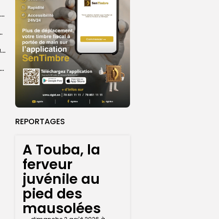
Mouminy Camara veut adapter la formation de journalistes aux défis du numérique
teur décline sa feuille de route
Crise migratoire : Rabat dit travailler avec Madrid pour connaître le nombre...
 de Touba : démarrage de la cérémonie officielle
REPORTAGES
A Touba, la
ferveur
juvénile au
pied des
mausolées