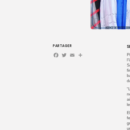
PARTAGER
S
Facebook
Twitter
Email
Partager
P
l
S
f
b
d
“
n
a
l
E
f
g
u