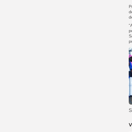
P
d
d
“
p
S
p
S
V