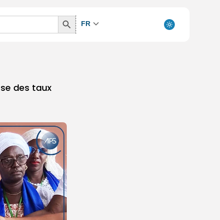
Search
FR
Button
sse des taux