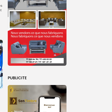
es
t
PUBLICITE