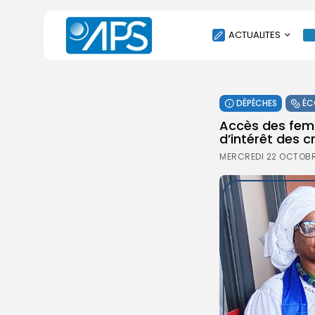
ACTUALITES
POLITIQUE
DÉPÊCHES
ÉC
SOCIÉTÉ
Accès des femm
ÉCONOMIE
d’intérêt des c
CULTURE
MERCREDI 22 OCTOBR
SPORT
ENVIRONNEMENT
INTERNATIONAL
AGENDA
SANTE