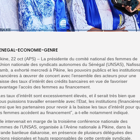
ENEGAL-ECONOMIE-GENRE
ikine, 22 oct (APS) – La présidente du comité national des femmes de
’Union nationale des syndicats autonomes du Sénégal (UNSAS), Nafiss
amb, a exhorté mercredi à Pikine, les pouvoirs publics et les institution
inancières à œuvrer de concert avec l’ensemble des acteurs pour une
aisse des taux d’intérêt des crédits bancaires en vue de favoriser
avantage l’accès des femmes au financement.
Les taux d’intérêt sont excessivement élevés, et il serait très bien que
ous puissions travailler ensemble avec l’Etat, les institutions (financière
insi que les partenaires pour revoir à la baisse les taux d’intérêt pour q
es femmes accèdent au financement”, a-t-elle notamment indiqué.
lle intervenait en marge de la troisième conférence nationale des
emmes de l’UNSAS, organisée à l’Arène nationale à Pikine, dans la
rande banlieue dakaroise, en présence de plusieurs déléguées des
nions régionales et hauts responsables de cette centrale syndicale.