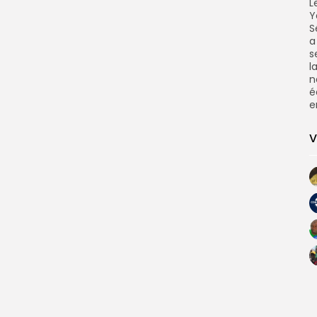
L
Y
S
a
s
l
n
é
e
V