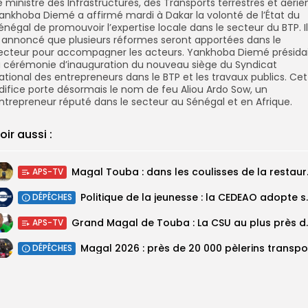
e ministre des Infrastructures, des Transports terrestres et aérie
ankhoba Diemé a affirmé mardi à Dakar la volonté de l’État du
énégal de promouvoir l’expertise locale dans le secteur du BTP.
Il
 annoncé que plusieurs réformes seront apportées dans le
ecteur pour accompagner les acteurs.
Yankhoba Diemé présida
a cérémonie d’inauguration du nouveau siège du Syndicat
ational des entrepreneurs dans le BTP et les travaux publics.
Cet
difice porte désormais le nom de feu Aliou Ardo Sow, un
ntrepreneur réputé dans le secteur au Sénégal et en Afrique.
oir aussi :
Magal Touba : 
APS-TV
Politique de la jeunesse :
DÉPÊCHES
Grand Magal de Tou
APS-TV
DÉPÊCHES