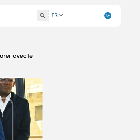
Search
FR
Button
borer avec le