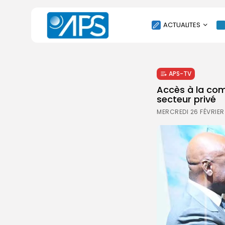
ACTUALITES
POLITIQUE
APS-TV
SOCIÉTÉ
Accès à la co
ÉCONOMIE
secteur privé
CULTURE
MERCREDI 26 FÉVRIER
SPORT
ENVIRONNEMENT
INTERNATIONAL
AGENDA
SANTE