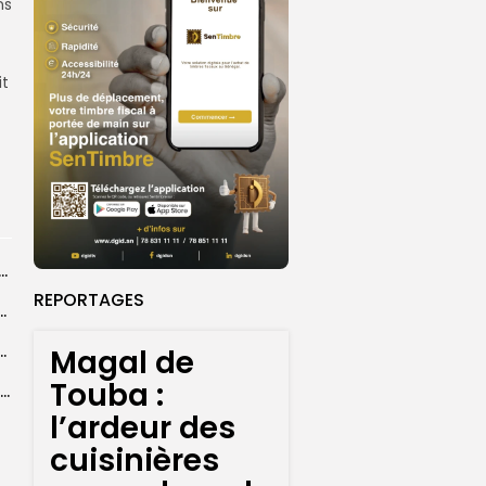
ns
it
dans les coulisses de la restauration de la presse...
REPORTAGES
 la CEDEAO adopte son plan d’actions stratégiques...
ba : La CSU au plus près des pèlerins
Magal de
Touba :
Magal 2026 : près de 20 000 pèlerins transportés vers Touba en...
l’ardeur des
cuisinières