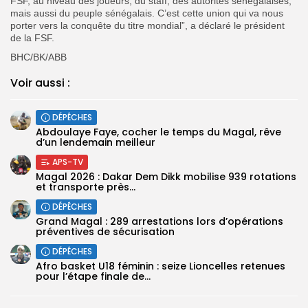
FSF, au niveau des joueurs, du staff, des autorités sénégalaises,
mais aussi du peuple sénégalais. C’est cette union qui va nous
porter vers la conquête du titre mondial”, a déclaré le président
de la FSF.
BHC/BK/ABB
Voir aussi :
DÉPÊCHES
Abdoulaye Faye, cocher le temps du Magal, rêve
d’un lendemain meilleur
APS-TV
Magal 2026 : Dakar Dem Dikk mobilise 939 rotations
et transporte près...
DÉPÊCHES
Grand Magal : 289 arrestations lors d’opérations
préventives de sécurisation
DÉPÊCHES
‎Afro basket U18 féminin : seize Lioncelles retenues
pour l’étape finale de...