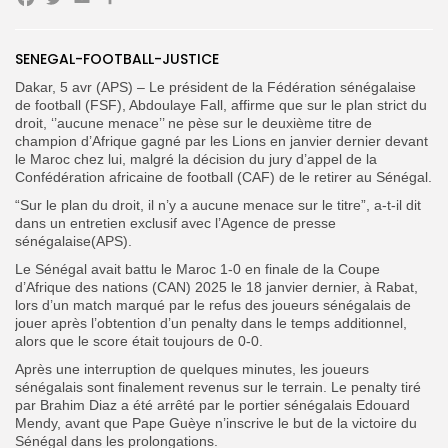
Facebook
Twitter
Email
Partager
SENEGAL-FOOTBALL-JUSTICE
Search
Search
for:
Button
Dakar, 5 avr (APS) – Le président de la Fédération sénégalaise
de football (FSF), Abdoulaye Fall, affirme que sur le plan strict du
FR
droit, ‘’aucune menace’’ ne pèse sur le deuxième titre de
champion d’Afrique gagné par les Lions en janvier dernier devant
le Maroc chez lui, malgré la décision du jury d’appel de la
Confédération africaine de football (CAF) de le retirer au Sénégal.
“Sur le plan du droit, il n’y a aucune menace sur le titre”, a-t-il dit
dans un entretien exclusif avec l’Agence de presse
sénégalaise(APS).
Le Sénégal avait battu le Maroc 1-0 en finale de la Coupe
d’Afrique des nations (CAN) 2025 le 18 janvier dernier, à Rabat,
lors d’un match marqué par le refus des joueurs sénégalais de
jouer après l’obtention d’un penalty dans le temps additionnel,
alors que le score était toujours de 0-0.
Après une interruption de quelques minutes, les joueurs
sénégalais sont finalement revenus sur le terrain. Le penalty tiré
par Brahim Diaz a été arrêté par le portier sénégalais Edouard
Mendy, avant que Pape Guèye n’inscrive le but de la victoire du
Sénégal dans les prolongations.