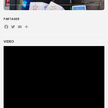
Search
Search
PARTAGER
for:
Button
Facebook
Twitter
Email
Partager
FR
VIDEO