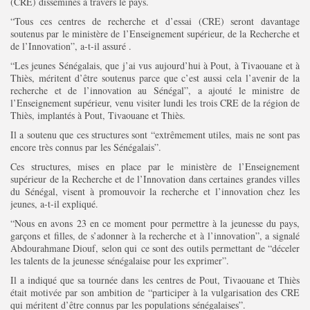
(CRE) disséminés à travers le pays.
“Tous ces centres de recherche et d’essai (CRE) seront davantage
soutenus par le ministère de l’Enseignement supérieur, de la Recherche et
de l’Innovation”, a-t-il assuré .
Search
Search
for:
Button
“Les jeunes Sénégalais, que j’ai vus aujourd’hui à Pout, à Tivaouane et à
Thiès, méritent d’être soutenus parce que c’est aussi cela l’avenir de la
FR
recherche et de l’innovation au Sénégal”, a ajouté le ministre de
l’Enseignement supérieur, venu visiter lundi les trois CRE de la région de
Thiès, implantés à Pout, Tivaouane et Thiès.
Il a soutenu que ces structures sont “extrêmement utiles, mais ne sont pas
encore très connus par les Sénégalais”.
Ces structures, mises en place par le ministère de l’Enseignement
supérieur de la Recherche et de l’Innovation dans certaines grandes villes
du Sénégal, visent à promouvoir la recherche et l’innovation chez les
jeunes, a-t-il expliqué.
“Nous en avons 23 en ce moment pour permettre à la jeunesse du pays,
garçons et filles, de s’adonner à la recherche et à l’innovation”, a signalé
Abdourahmane Diouf, selon qui ce sont des outils permettant de “déceler
les talents de la jeunesse sénégalaise pour les exprimer”.
Il a indiqué que sa tournée dans les centres de Pout, Tivaouane et Thiès
était motivée par son ambition de “participer à la vulgarisation des CRE
qui méritent d’être connus par les populations sénégalaises”.