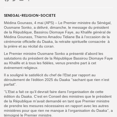
Facebook
Twitter
Email
Partager
SENEGAL-RELIGION-SOCIETE
Search
Search
for:
Button
Médina Gounass, 4 mai (APS) – Le Premier ministre du Sénégal,
Ousmane Sonko, a délivré, dimanche, le message du président
FR
de la République, Bassirou Diomaye Faye, au Khalife général de
Médina Gounass, Thierno Amadou Tidiane Ba à l’occasion de la
cérémonie officielle du Daaka, la retraite spirituelle consacrée à
la prière et au récital du coran.
Le Premier ministre Ousmane Sonko a présenté d’abord les
salutations du président de la République Bassirou Diomaye Faye
au Khalife et à tous les fidèles, venus prendre part à cet
évènement religieux.
Il a souligné le satisfécit du chef de l’Etat par rapport au
déroulement de l’édition 2025 du Daaka ‘’sachant que rien n’est
parfait”.
‘’L’Etat a fait ce qu’il devrait faire dans l’organisation de cette
édition du Daaka. C’est en Conseil des ministres que le président
de la République m’avait demandé en tant que Premier ministre
de prendre les mesures nécessaires en rapport avec les autres
ministères pour que rien ne manque à l’organisation du Daaka’’, a
témoigné le Premier ministre.