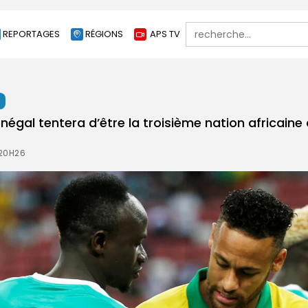
Search
REPORTAGES
RÉGIONS
APS TV
for:
t
énégal tentera d’être la troisième nation africaine 
 20H26