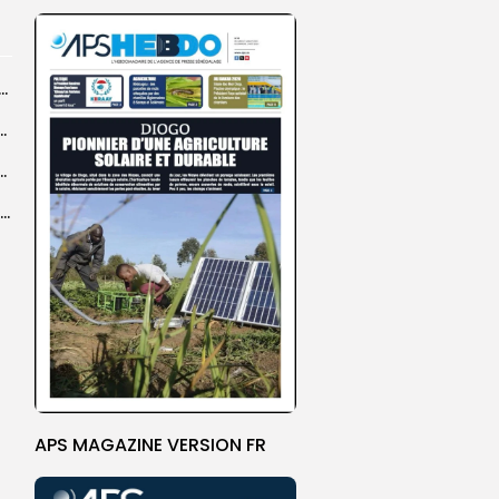
dans les coulisses de la restauration de la presse...
 la CEDEAO adopte son plan d’actions stratégiques...
ba : La CSU au plus près des pèlerins
Magal 2026 : près de 20 000 pèlerins transportés vers Touba en...
APS MAGAZINE VERSION FR