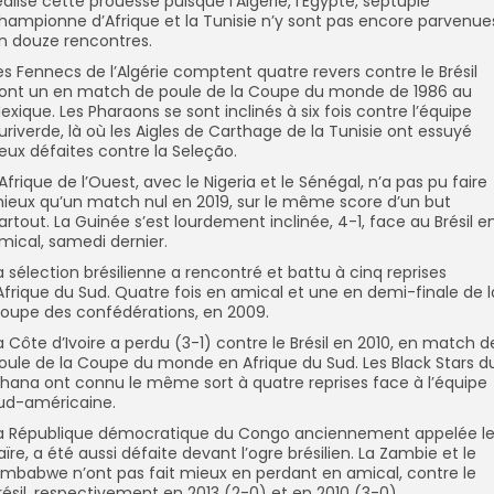
éalisé cette prouesse puisque l’Algérie, l’Egypte, septuple
hampionne d’Afrique et la Tunisie n’y sont pas encore parvenue
n douze rencontres.
es Fennecs de l’Algérie comptent quatre revers contre le Brésil
ont un en match de poule de la Coupe du monde de 1986 au
exique. Les Pharaons se sont inclinés à six fois contre l’équipe
uriverde, là où les Aigles de Carthage de la Tunisie ont essuyé
eux défaites contre la Seleção.
’Afrique de l’Ouest, avec le Nigeria et le Sénégal, n’a pas pu faire
ieux qu’un match nul en 2019, sur le même score d’un but
artout. La Guinée s’est lourdement inclinée, 4-1, face au Brésil e
mical, samedi dernier.
a sélection brésilienne a rencontré et battu à cinq reprises
’Afrique du Sud. Quatre fois en amical et une en demi-finale de l
oupe des confédérations, en 2009.
a Côte d’Ivoire a perdu (3-1) contre le Brésil en 2010, en match d
oule de la Coupe du monde en Afrique du Sud. Les Black Stars d
hana ont connu le même sort à quatre reprises face à l’équipe
ud-américaine.
a République démocratique du Congo anciennement appelée l
aïre, a été aussi défaite devant l’ogre brésilien. La Zambie et le
imbabwe n’ont pas fait mieux en perdant en amical, contre le
résil, respectivement en 2013 (2-0) et en 2010 (3-0).