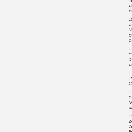
r
c
e
L
d
M
a
d
L
m
p
a
L
l
C
L
p
G
s
L
Z
Z
B