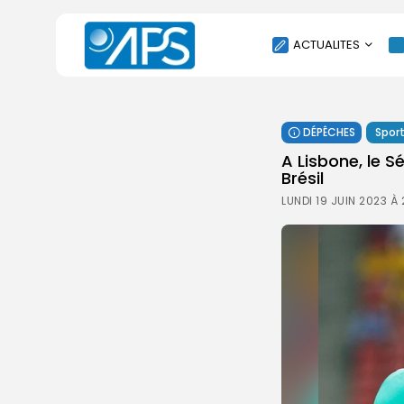
ACTUALITES
POLITIQUE
DÉPÊCHES
Spor
SOCIÉTÉ
A Lisbone, le S
ÉCONOMIE
Brésil
CULTURE
LUNDI 19 JUIN 2023 À
SPORT
ENVIRONNEMENT
INTERNATIONAL
AGENDA
SANTE