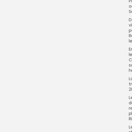
P
o
S
D
v
p
R
l
E
l
C
s
h
L
t
2
L
d
r
p
R
L