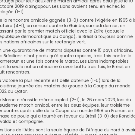
ortugal pour leur deuxième match amical, après celui joué le 10
ctobre 2019 à Singapour. Les Lions avaient tenu en échec la
eleção (1-1).
e la rencontre amicale gagnée (3-0) contre l’Algérie en 1965 à l
ictoire (4-1), en amical contre la Guinée, samedi dernier, en
assant par le premier match officiel avec le Zaïre (actuelle
épublique démocratique du Congo), le Brésil a toujours dominé
es nations africaines sur le rectangle vert.
n une quarantaine de matchs disputés contre 15 pays africains,
es Brésiliens n’ont perdu qu’à quatre reprises, trois fois contre le
ameroun et une fois contre le Maroc. Les Lions indomptables
ont la seule nation africaine à avoir battu trois fois, le Brésil, en
uit rencontres.
a victoire la plus récente est celle obtenue (1-0) lors de la
roisième journée des matchs de groupe à la Coupe du monde
022 au Qatar.
e Maroc a réussi le même exploit (2-1), le 26 mars 2023, lors du
euxième match amical, entre les deux équipes, leur troisième
encontre, après celle de la Coupe du monde 1998 en France, en
hase de poule qui a tourné en faveur du Brésil (3-0) des Ronaldo
ivaldo et compagnie.
es Lions de l’Atlas sont la seule équipe de l’Afrique du nord à avoi