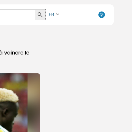
Search
FR
Button
à vaincre le