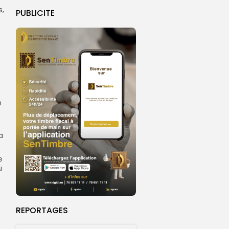
s,
PUBLICITE
n
a
e
u
e
REPORTAGES