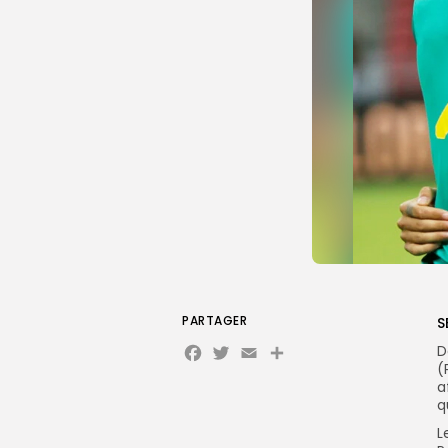
PARTAGER
S
Facebook
Twitter
Email
Partager
D
(
a
q
L