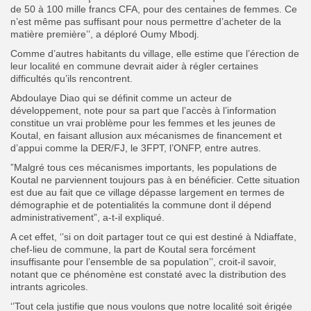
de 50 à 100 mille francs CFA, pour des centaines de femmes. Ce
n’est même pas suffisant pour nous permettre d’acheter de la
matière première’’, a déploré Oumy Mbodj.
Comme d’autres habitants du village, elle estime que l’érection de
leur localité en commune devrait aider à régler certaines
difficultés qu’ils rencontrent.
Abdoulaye Diao qui se définit comme un acteur de
développement, note pour sa part que l’accès à l’information
constitue un vrai problème pour les femmes et les jeunes de
Koutal, en faisant allusion aux mécanismes de financement et
d’appui comme la DER/FJ, le 3FPT, l’ONFP, entre autres.
”Malgré tous ces mécanismes importants, les populations de
Koutal ne parviennent toujours pas à en bénéficier. Cette situation
est due au fait que ce village dépasse largement en termes de
démographie et de potentialités la commune dont il dépend
administrativement”, a-t-il expliqué.
A cet effet, ‘’si on doit partager tout ce qui est destiné à Ndiaffate,
chef-lieu de commune, la part de Koutal sera forcément
insuffisante pour l’ensemble de sa population’’, croit-il savoir,
notant que ce phénomène est constaté avec la distribution des
intrants agricoles.
‘’Tout cela justifie que nous voulons que notre localité soit érigée