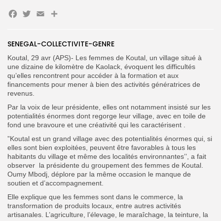
Facebook
Twitter
Email
Partager
SENEGAL-COLLECTIVITE-GENRE
Koutal, 29 avr (APS)- Les femmes de Koutal, un village situé à
une dizaine de kilomètre de Kaolack, évoquent les difficultés
Search
Search
qu’elles rencontrent pour accéder à la formation et aux
for:
Button
financements pour mener à bien des activités génératrices de
revenus.
FR
Par la voix de leur présidente, elles ont notamment insisté sur les
potentialités énormes dont regorge leur village, avec en toile de
fond une bravoure et une créativité qui les caractérisent .
”Koutal est un grand village avec des potentialités énormes qui, si
elles sont bien exploitées, peuvent être favorables à tous les
habitants du village et même des localités environnantes’’, a fait
observer la présidente du groupement des femmes de Koutal.
Oumy Mbodj, déplore par la même occasion le manque de
soutien et d’accompagnement.
Elle explique que les femmes sont dans le commerce, la
transformation de produits locaux, entre autres activités
artisanales. L’agriculture, l’élevage, le maraîchage, la teinture, la