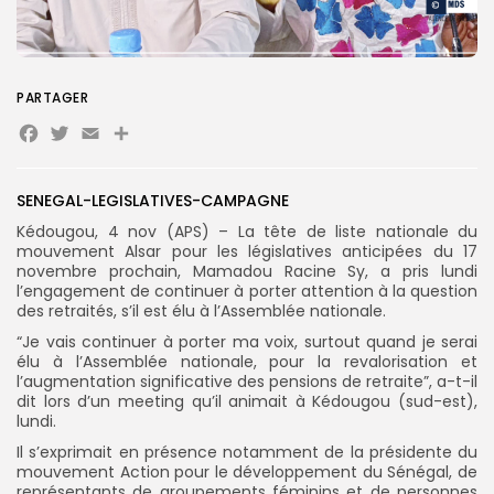
Search
Search
for:
Button
FR
PARTAGER
Facebook
Twitter
Email
Partager
SENEGAL-LEGISLATIVES-CAMPAGNE
Kédougou, 4 nov (APS) – La tête de liste nationale du
mouvement Alsar pour les législatives anticipées du 17
novembre prochain, Mamadou Racine Sy, a pris lundi
l’engagement de continuer à porter attention à la question
des retraités, s’il est élu à l’Assemblée nationale.
“Je vais continuer à porter ma voix, surtout quand je serai
élu à l’Assemblée nationale, pour la revalorisation et
l’augmentation significative des pensions de retraite”, a-t-il
dit lors d’un meeting qu’il animait à Kédougou (sud-est),
lundi.
Il s’exprimait en présence notamment de la présidente du
mouvement Action pour le développement du Sénégal, de
représentants de groupements féminins et de personnes