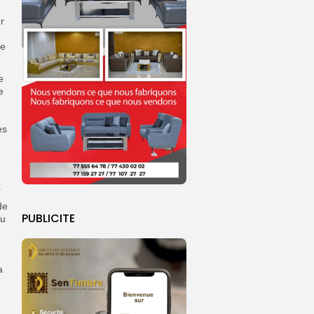
r
de
e
e
es
.
de
PUBLICITE
du
a