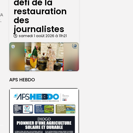
défi de la
restauration
FA
des
,
journalistes
samedi 1 août 2026 à 11h21
APS HEBDO