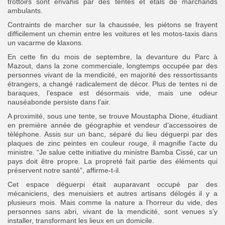
trottoirs sont envahis par des tentes et étals de marchands
ambulants.
Contraints de marcher sur la chaussée, les piétons se frayent
difficilement un chemin entre les voitures et les motos-taxis dans
un vacarme de klaxons.
En cette fin du mois de septembre, la devanture du Parc à
Mazout, dans la zone commerciale, longtemps occupée par des
personnes vivant de la mendicité, en majorité des ressortissants
étrangers, a changé radicalement de décor. Plus de tentes ni de
baraques, l’espace est désormais vide, mais une odeur
nauséabonde persiste dans l’air.
A proximité, sous une tente, se trouve Moustapha Dione, étudiant
en première année de géographie et vendeur d’accessoires de
téléphone. Assis sur un banc, séparé du lieu déguerpi par des
plaques de zinc peintes en couleur rouge, il magnifie l’acte du
ministre. “Je salue cette initiative du ministre Bamba Cissé, car un
pays doit être propre. La propreté fait partie des éléments qui
préservent notre santé”, affirme-t-il.
Cet espace déguerpi était auparavant occupé par des
mécaniciens, des menuisiers et autres artisans délogés il y a
plusieurs mois. Mais comme la nature a l’horreur du vide, des
personnes sans abri, vivant de la mendicité, sont venues s’y
installer, transformant les lieux en un domicile.