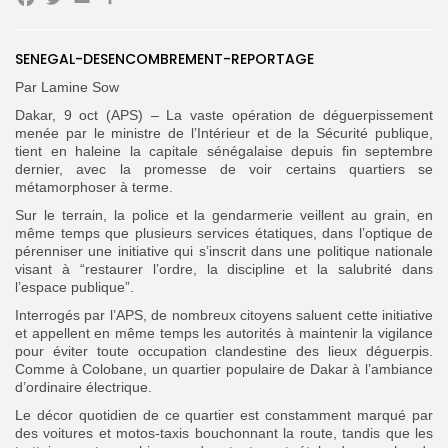
Facebook
Twitter
Email
Partager
SENEGAL-DESENCOMBREMENT-REPORTAGE
Par Lamine Sow
Dakar, 9 oct (APS) – La vaste opération de déguerpissement
menée par le ministre de l’Intérieur et de la Sécurité publique,
Search
Search
tient en haleine la capitale sénégalaise depuis fin septembre
for:
Button
dernier, avec la promesse de voir certains quartiers se
métamorphoser à terme.
FR
Sur le terrain, la police et la gendarmerie veillent au grain, en
même temps que plusieurs services étatiques, dans l’optique de
pérenniser une initiative qui s’inscrit dans une politique nationale
visant à “restaurer l’ordre, la discipline et la salubrité dans
l’espace publique”.
Interrogés par l’APS, de nombreux citoyens saluent cette initiative
et appellent en même temps les autorités à maintenir la vigilance
pour éviter toute occupation clandestine des lieux déguerpis.
Comme à Colobane, un quartier populaire de Dakar à l’ambiance
d’ordinaire électrique.
Le décor quotidien de ce quartier est constamment marqué par
des voitures et motos-taxis bouchonnant la route, tandis que les