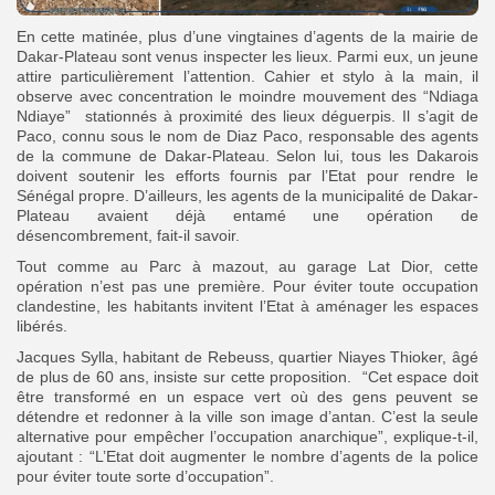
En cette matinée, plus d’une vingtaines d’agents de la mairie de
Dakar-Plateau sont venus inspecter les lieux. Parmi eux, un jeune
attire particulièrement l’attention. Cahier et stylo à la main, il
observe avec concentration le moindre mouvement des “Ndiaga
Ndiaye” stationnés à proximité des lieux déguerpis. Il s’agit de
Paco, connu sous le nom de Diaz Paco, responsable des agents
de la commune de Dakar-Plateau. Selon lui, tous les Dakarois
doivent soutenir les efforts fournis par l’Etat pour rendre le
Sénégal propre. D’ailleurs, les agents de la municipalité de Dakar-
Plateau avaient déjà entamé une opération de
désencombrement, fait-il savoir.
Tout comme au Parc à mazout, au garage Lat Dior, cette
opération n’est pas une première. Pour éviter toute occupation
clandestine, les habitants invitent l’Etat à aménager les espaces
libérés.
Jacques Sylla, habitant de Rebeuss, quartier Niayes Thioker, âgé
de plus de 60 ans, insiste sur cette proposition. “Cet espace doit
être transformé en un espace vert où des gens peuvent se
détendre et redonner à la ville son image d’antan. C’est la seule
alternative pour empêcher l’occupation anarchique”, explique-t-il,
ajoutant : “L’Etat doit augmenter le nombre d’agents de la police
pour éviter toute sorte d’occupation”.