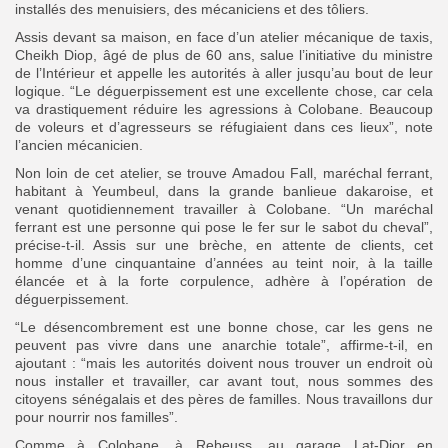
installés des menuisiers, des mécaniciens et des tôliers.
Assis devant sa maison, en face d’un atelier mécanique de taxis,
Cheikh Diop, âgé de plus de 60 ans, salue l’initiative du ministre
de l’Intérieur et appelle les autorités à aller jusqu’au bout de leur
logique. “Le déguerpissement est une excellente chose, car cela
va drastiquement réduire les agressions à Colobane. Beaucoup
de voleurs et d’agresseurs se réfugiaient dans ces lieux”, note
l’ancien mécanicien.
Non loin de cet atelier, se trouve Amadou Fall, maréchal ferrant,
habitant à Yeumbeul, dans la grande banlieue dakaroise, et
venant quotidiennement travailler à Colobane. “Un maréchal
ferrant est une personne qui pose le fer sur le sabot du cheval”,
précise-t-il. Assis sur une brèche, en attente de clients, cet
homme d’une cinquantaine d’années au teint noir, à la taille
élancée et à la forte corpulence, adhère à l’opération de
déguerpissement.
“Le désencombrement est une bonne chose, car les gens ne
peuvent pas vivre dans une anarchie totale”, affirme-t-il, en
ajoutant : “mais les autorités doivent nous trouver un endroit où
nous installer et travailler, car avant tout, nous sommes des
citoyens sénégalais et des pères de familles. Nous travaillons dur
pour nourrir nos familles”.
Comme à Colobane, à Rebeuss, au garage Lat-Dior en