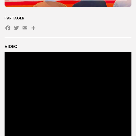
PARTAGER
Search
Search
for:
Button
Facebook
Twitter
Email
Partager
FR
VIDEO