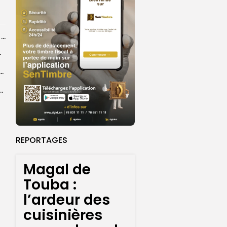
Grand Magal 2026 : un colloque met en lumière la portée universelle...
rprend encore...
dans les coulisses de la restauration de la presse...
 la CEDEAO adopte son plan d’actions stratégiques...
REPORTAGES
Magal de
Touba :
l’ardeur des
cuisinières