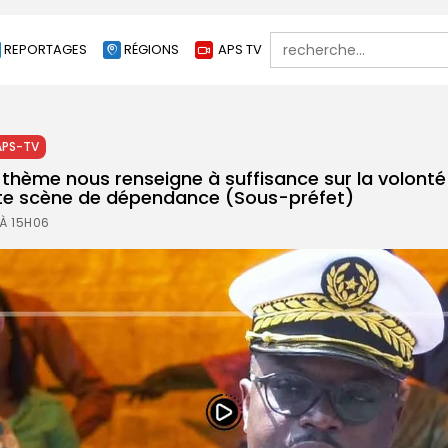
Search
REPORTAGES
RÉGIONS
APS TV
for:
APS-TV
le thème nous renseigne à suffisance sur la volonté
te scène de dépendance (Sous-préfet)
 À 15H06