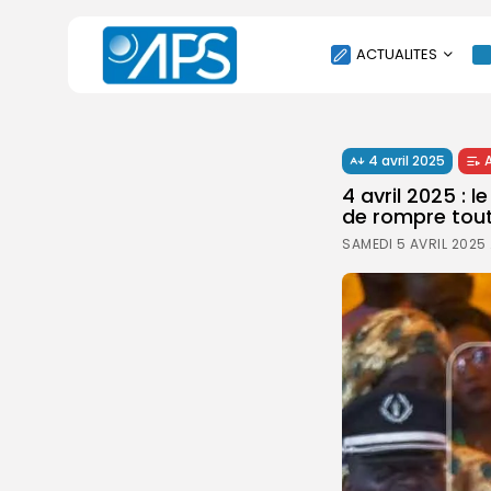
ACTUALITES
POLITIQUE
4 avril 2025
SOCIÉTÉ
4 avril 2025 : 
ÉCONOMIE
de rompre tou
CULTURE
SAMEDI 5 AVRIL 2025
SPORT
ENVIRONNEMENT
INTERNATIONAL
AGENDA
SANTE