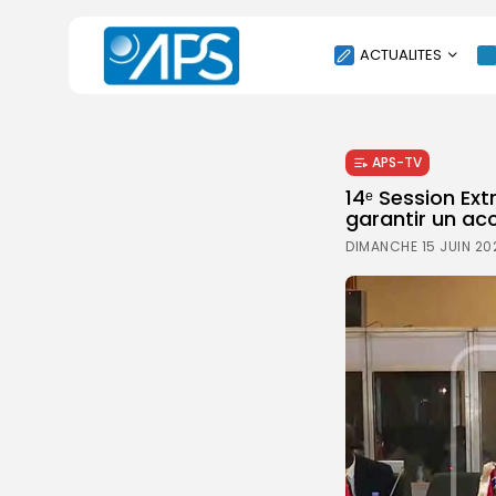
ACTUALITES
POLITIQUE
APS-TV
SOCIÉTÉ
14ᵉ Session Ex
ÉCONOMIE
garantir un acc
CULTURE
DIMANCHE 15 JUIN 20
SPORT
ENVIRONNEMENT
INTERNATIONAL
AGENDA
SANTE