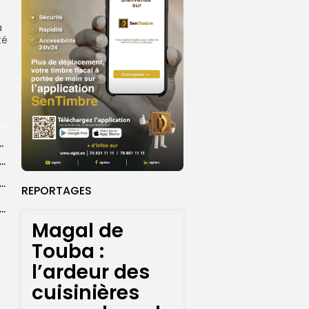
à
té
rs d’opérations préventives de sécurisation
sket U18 féminin : seize Lioncelles retenues pour l’étape finale de...
agal de Touba : une centaine de gendarmes mobilisés sur les...
REPORTAGES
de Touba : l’appel à la prudence de la Police sur...
Magal de
Touba :
l’ardeur des
cuisinières