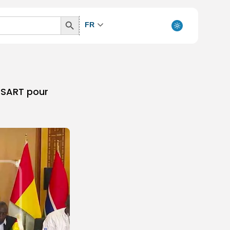
Search
FR
Button
GESART pour