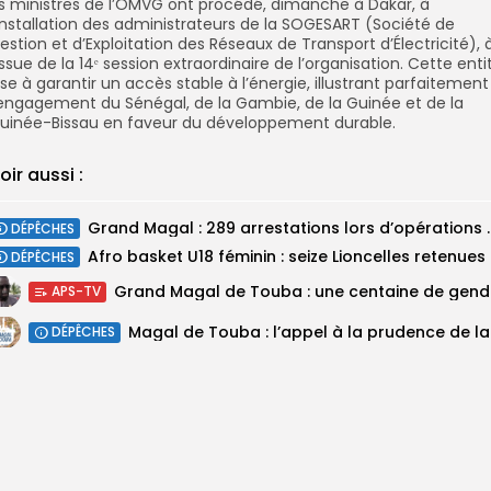
s ministres de l’OMVG ont procédé, dimanche à Dakar, à
’installation des administrateurs de la SOGESART (Société de
estion et d’Exploitation des Réseaux de Transport d’Électricité), 
’issue de la 14ᵉ session extraordinaire de l’organisation. Cette enti
ise à garantir un accès stable à l’énergie, illustrant parfaitement
’engagement du Sénégal, de la Gambie, de la Guinée et de la
uinée-Bissau en faveur du développement durable.
oir aussi :
Grand Magal : 289 arrestations lo
DÉPÊCHES
‎Afro ba
DÉPÊCHES
Grand M
APS-TV
Magal 
DÉPÊCHES