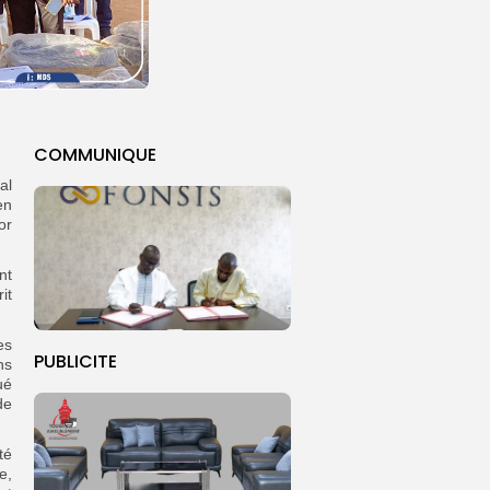
COMMUNIQUE
al
en
or
nt
it
es
PUBLICITE
ns
ué
de
té
e,