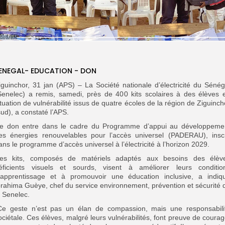
ENEGAL- EDUCATION - DON
iguinchor, 31 jan (APS) – La Société nationale d’électricité du Sénég
Senelec) a remis, samedi, près de 400 kits scolaires à des élèves 
ituation de vulnérabilité issus de quatre écoles de la région de Ziguinch
sud), a constaté l’APS.
e don entre dans le cadre du Programme d’appui au développeme
es énergies renouvelables pour l’accès universel (PADERAU), inscr
ans le programme d’accès universel à l’électricité à l’horizon 2029.
es kits, composés de matériels adaptés aux besoins des élèv
éficients visuels et sourds, visent à améliorer leurs conditio
’apprentissage et à promouvoir une éducation inclusive, a indiq
brahima Guèye, chef du service environnement, prévention et sécurité 
a Senelec.
Ce geste n’est pas un élan de compassion, mais une responsabili
ociétale. Ces élèves, malgré leurs vulnérabilités, font preuve de courag