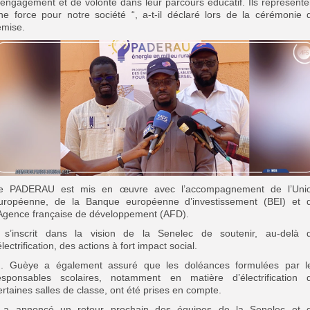
’engagement et de volonté dans leur parcours éducatif. Ils représente
ne force pour notre société “, a-t-il déclaré lors de la cérémonie 
emise.
e PADERAU est mis en œuvre avec l’accompagnement de l’Uni
uropéenne, de la Banque européenne d’investissement (BEI) et 
’Agence française de développement (AFD).
l s’inscrit dans la vision de la Senelec de soutenir, au-delà 
’électrification, des actions à fort impact social.
. Guèye a également assuré que les doléances formulées par l
esponsables scolaires, notamment en matière d’électrification 
ertaines salles de classe, ont été prises en compte.
l a annoncé un retour prochain des équipes de la Senelec et 