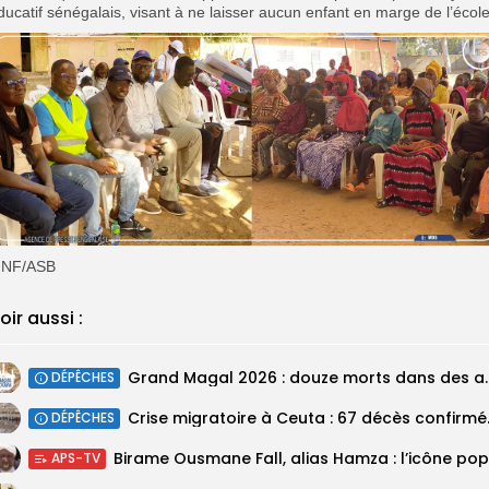
ducatif sénégalais, visant à ne laisser aucun enfant en marge de l’école
NF/ASB
oir aussi :
Grand Magal 2026 : douze mor
DÉPÊCHES
Crise migratoir
DÉPÊCHES
APS-TV