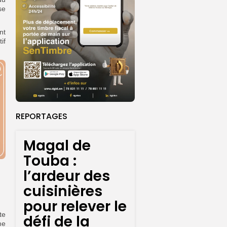
se
nt
if
REPORTAGES
Magal de
Touba :
l’ardeur des
cuisinières
pour relever le
te
défi de la
me