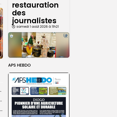
restauration
.
des
journalistes
samedi 1 août 2026 à 11h21
APS HEBDO
ts dans des accidents de la route...
e à Ceuta : 67 décès confirmés, retour en nombre des...
Birame Ousmane Fall, alias Hamza : l’icône populaire du Grand Magal