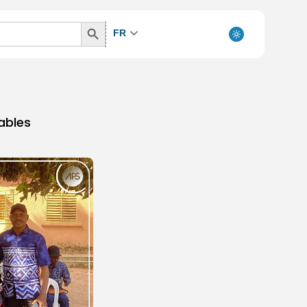
Search
FR
Button
rables