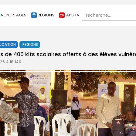
Search
REPORTAGES
RÉGIONS
APS TV
for:
UCATION
REGIONS
ès de 400 kits scolaires offerts à des élèves vulné
026 À 18H40