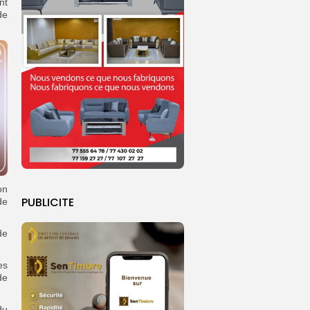
nt
de
on
PUBLICITE
de
de
es
de
du