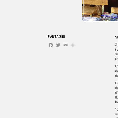
PARTAGER
S
Facebook
Twitter
Email
Partager
Z
(
s
(
C
d
d
C
d
d
I
l
“
s