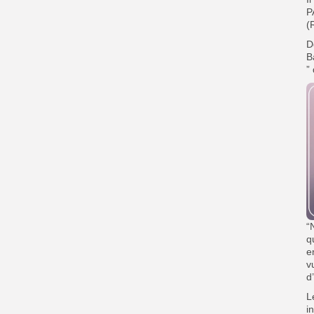
P
(
D
B
”
“
q
e
v
d
L
i