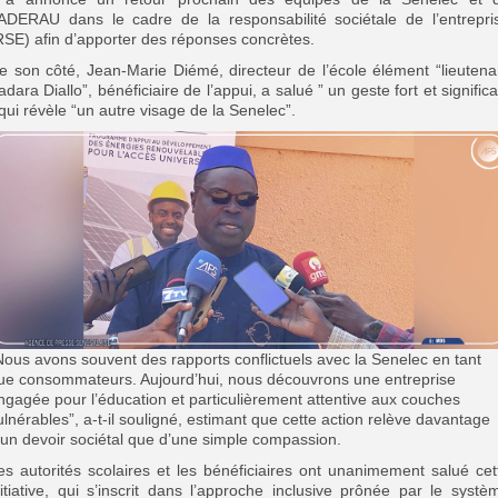
ADERAU dans le cadre de la responsabilité sociétale de l’entrepri
RSE) afin d’apporter des réponses concrètes.
e son côté, Jean-Marie Diémé, directeur de l’école élément “lieutena
adara Diallo”, bénéficiaire de l’appui, a salué ” un geste fort et significat
 qui révèle “un autre visage de la Senelec”.
Nous avons souvent des rapports conflictuels avec la Senelec en tant
ue consommateurs. Aujourd’hui, nous découvrons une entreprise
ngagée pour l’éducation et particulièrement attentive aux couches
ulnérables”, a-t-il souligné, estimant que cette action relève davantage
’un devoir sociétal que d’une simple compassion.
es autorités scolaires et les bénéficiaires ont unanimement salué cet
nitiative, qui s’inscrit dans l’approche inclusive prônée par le systè