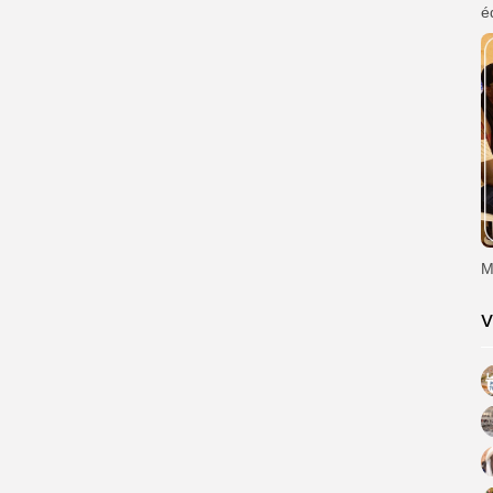
é
M
V