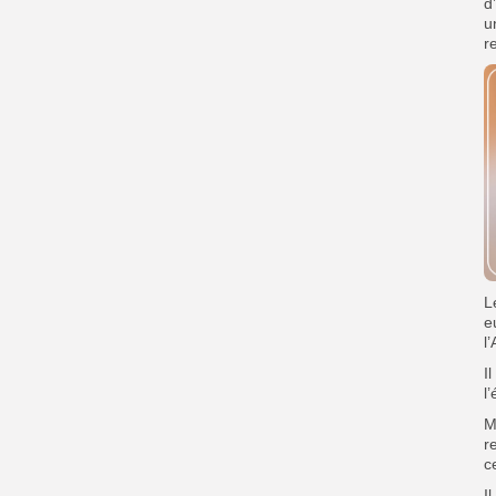
d
u
r
L
e
l
I
l
M
r
c
I