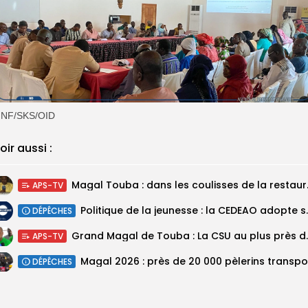
NF/SKS/OID
oir aussi :
Magal Touba : 
APS-TV
Politique de la jeunesse :
DÉPÊCHES
Grand Magal de Tou
APS-TV
DÉPÊCHES