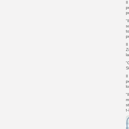
I
p
p
“
s
t
p
I
Z
l
“
S
I
p
l
“
m
s
t-