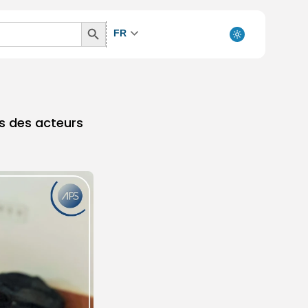
Search
FR
Button
és des acteurs