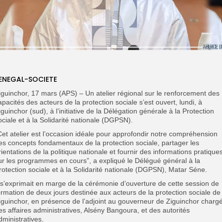
ENEGAL-SOCIETE
iguinchor, 17 mars (APS) – Un atelier régional sur le renforcement des
apacités des acteurs de la protection sociale s’est ouvert, lundi, à
iguinchor (sud), à l’initiative de la Délégation générale à la Protection
ociale et à la Solidarité nationale (DGPSN).
Cet atelier est l’occasion idéale pour approfondir notre compréhension
es concepts fondamentaux de la protection sociale, partager les
rientations de la politique nationale et fournir des informations pratique
ur les programmes en cours”, a expliqué le Délégué général à la
rotection sociale et à la Solidarité nationale (DGPSN), Matar Séne.
l s’exprimait en marge de la cérémonie d’ouverture de cette session de
ormation de deux jours destinée aux acteurs de la protection sociale de
iguinchor, en présence de l’adjoint au gouverneur de Ziguinchor charg
es affaires administratives, Alsény Bangoura, et des autorités
dministratives.