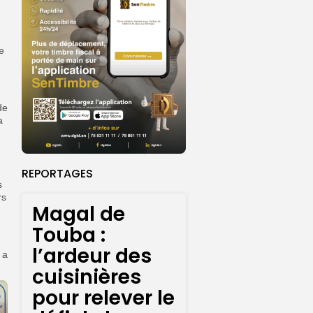
e
de
a
REPORTAGES
s
rs
Magal de
Touba :
l’ardeur des
 a
cuisinières
pour relever le