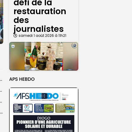
défi de la
restauration
des
journalistes
samedi 1 août 2026 à 11h21
APS HEBDO
dans les coulisses de la restauration de la presse...
 la CEDEAO adopte son plan d’actions stratégiques...
ba : La CSU au plus près des pèlerins
Magal 2026 : près de 20 000 pèlerins transportés vers Touba en...