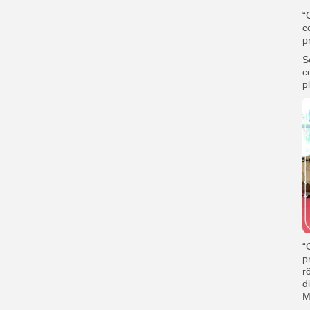
“
c
p
S
c
p
“
p
r
d
M