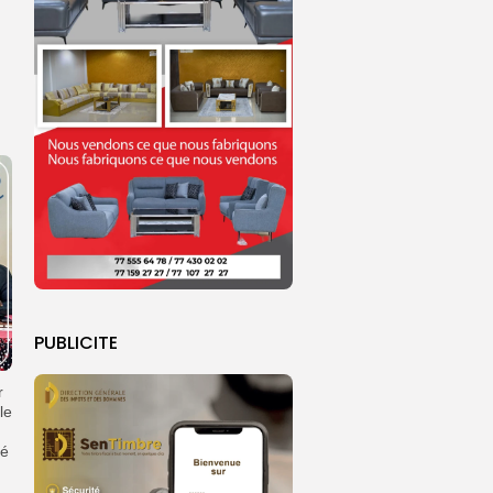
PUBLICITE
r
le
mé