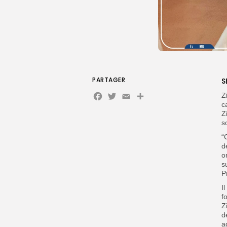
PARTAGER
S
Facebook
Twitter
Email
Partager
Z
c
Z
s
“
d
o
s
P
I
f
Z
d
a