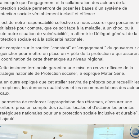
l a indiqué que l’engagement et la collaboration des acteurs de la
rotection sociale permettront de poser les bases d’un système de
rotection sociale véritablement inclusif et efficace.
Il est de notre responsabilité collective de nous assurer que personne n
oit laissé pour compte, que ce soit face à la maladie, à un choc, ou à
oute autre situation de vulnérabilité”, a affirmé le Délégué général de la
rotection sociale et à la solidarité nationale.
l dit compter sur le soutien “constant” et “engagement ” du gouverneur 
iguinchor pour mettre en place un « pôle de la protection » qui assurer
a coordination de cette thématique au niveau régional.
Cette instance territoriale garantira une mise en œuvre efficace de la
tratégie nationale de Protection sociale”, a expliqué Matar Séne.
l a en outre expliqué que cet atelier servira de prétexte pour recueillir le
erceptions, les données qualitatives et les recommandations des acteu
ocaux.
Il permettra de renforcer l’appropriation des réformes, d’assurer une
eilleure prise en compte des réalités locales et d’éclairer les priorités
tratégiques nationales pour une protection sociale inclusive et durable”,
il ajouté.