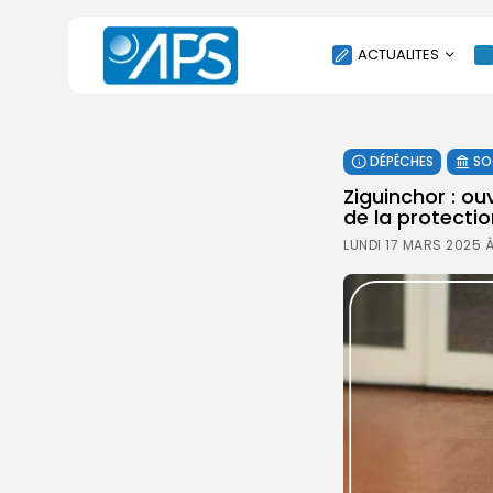
ACTUALITES
POLITIQUE
DÉPÊCHES
SO
SOCIÉTÉ
Ziguinchor : o
ÉCONOMIE
de la protecti
CULTURE
LUNDI 17 MARS 2025 
SPORT
ENVIRONNEMENT
INTERNATIONAL
AGENDA
SANTE