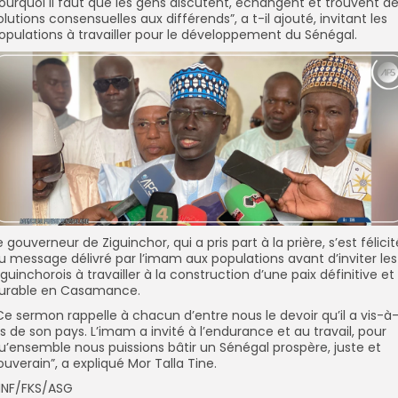
ourquoi il faut que les gens discutent, échangent et trouvent d
olutions consensuelles aux différends”, a t-il ajouté, invitant les
opulations à travailler pour le développement du Sénégal.
e gouverneur de Ziguinchor, qui a pris part à la prière, s’est félicit
u message délivré par l’imam aux populations avant d’inviter les
iguinchorois à travailler à la construction d’une paix définitive et
urable en Casamance.
Ce sermon rappelle à chacun d’entre nous le devoir qu’il a vis-à
is de son pays. L’imam a invité à l’endurance et au travail, pour
u’ensemble nous puissions bâtir un Sénégal prospère, juste et
ouverain”, a expliqué Mor Talla Tine.
NF/FKS/ASG