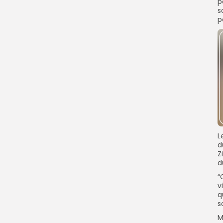
p
s
p
L
d
Z
d
“
v
q
s
M