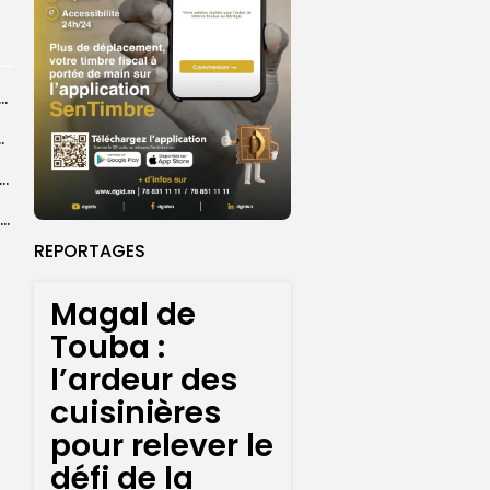
ral de l’OIF : à Dakar, la candidate Coumba Bâ, décline...
centres d’enrôlement à Touba
er le statut A de la CNDH : ”une priorité nationale”, selon...
Abdoulaye Faye, cocher le temps du Magal, rêve d’un lendemain meilleur
REPORTAGES
Magal de
Touba :
l’ardeur des
cuisinières
pour relever le
défi de la