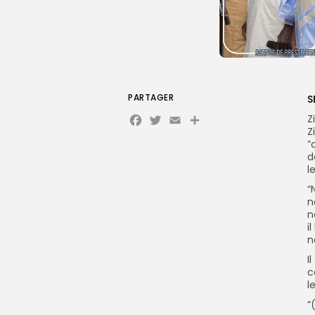
PARTAGER
S
Facebook
Twitter
Email
Partager
Z
Z
”
d
l
“
n
n
i
n
I
c
l
“