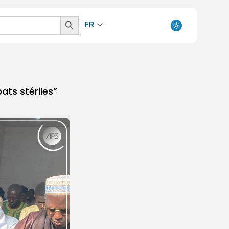
Search
FR
Button
bats stériles”