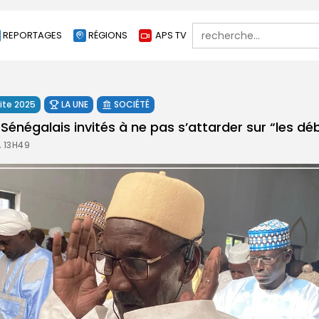
Search
REPORTAGES
RÉGIONS
APS TV
for:
rite 2025
LA UNE
SOCIÉTÉ
s Sénégalais invités à ne pas s’attarder sur “les dé
À 13H49