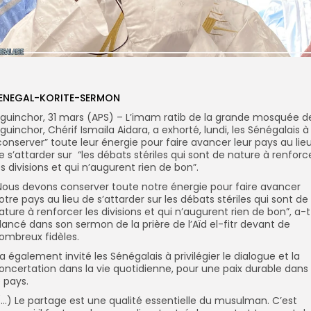
ENEGAL-KORITE-SERMON
iguinchor, 31 mars (APS) – L’imam ratib de la grande mosquée d
iguinchor, Chérif Ismaila Aidara, a exhorté, lundi, les Sénégalais à
conserver” toute leur énergie pour faire avancer leur pays au lie
e s’attarder sur “les débats stériles qui sont de nature à renforc
es divisions et qui n’augurent rien de bon”.
Nous devons conserver toute notre énergie pour faire avancer
otre pays au lieu de s’attarder sur les débats stériles qui sont de
ature à renforcer les divisions et qui n’augurent rien de bon”, a-
l lancé dans son sermon de la prière de l’Aïd el-fitr devant de
ombreux fidèles.
l a également invité les Sénégalais à privilégier le dialogue et la
oncertation dans la vie quotidienne, pour une paix durable dans
e pays.
(…) Le partage est une qualité essentielle du musulman. C’est