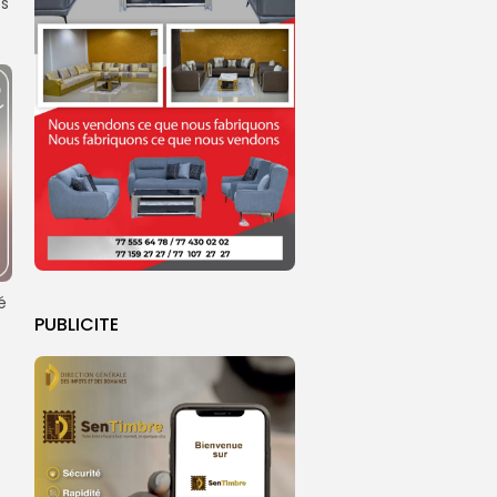
es
é
PUBLICITE
-