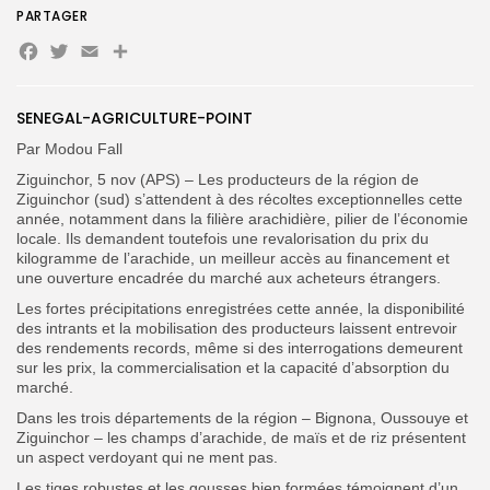
PARTAGER
Facebook
Twitter
Email
Partager
SENEGAL-AGRICULTURE-POINT
Par Modou Fall
Ziguinchor, 5 nov (APS) – Les producteurs de la région de
Ziguinchor (sud) s’attendent à des récoltes exceptionnelles cette
année, notamment dans la filière arachidière, pilier de l’économie
locale. Ils demandent toutefois une revalorisation du prix du
Search
Search
for:
kilogramme de l’arachide, un meilleur accès au financement et
Button
une ouverture encadrée du marché aux acheteurs étrangers.
FR
Les fortes précipitations enregistrées cette année, la disponibilité
des intrants et la mobilisation des producteurs laissent entrevoir
des rendements records, même si des interrogations demeurent
sur les prix, la commercialisation et la capacité d’absorption du
marché.
Dans les trois départements de la région – Bignona, Oussouye et
Ziguinchor – les champs d’arachide, de maïs et de riz présentent
un aspect verdoyant qui ne ment pas.
Les tiges robustes et les gousses bien formées témoignent d’un