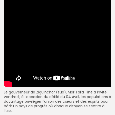
Le gouverneur de Ziguinchor (sud), Mor Talla Tine a invité,
vendredi, à l’occasion du défilé du 04 Avril, les populations à
davantage privilégier l’union des cœurs et des esprits pour
bâtir un pays de progrès où chaque citoyen se sentira à
l’aise.