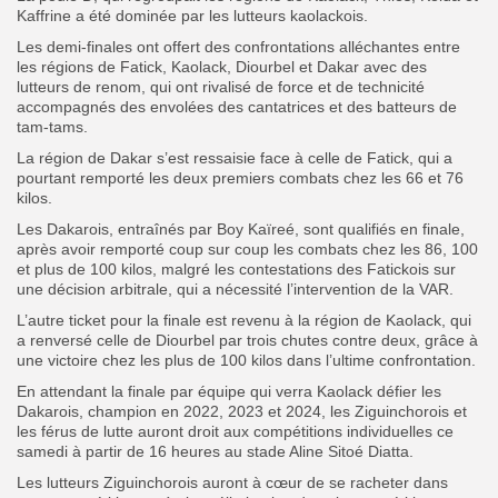
Kaffrine a été dominée par les lutteurs kaolackois.
Les demi-finales ont offert des confrontations alléchantes entre
les régions de Fatick, Kaolack, Diourbel et Dakar avec des
lutteurs de renom, qui ont rivalisé de force et de technicité
accompagnés des envolées des cantatrices et des batteurs de
tam-tams.
La région de Dakar s’est ressaisie face à celle de Fatick, qui a
pourtant remporté les deux premiers combats chez les 66 et 76
kilos.
Les Dakarois, entraînés par Boy Kaïreé, sont qualifiés en finale,
après avoir remporté coup sur coup les combats chez les 86, 100
et plus de 100 kilos, malgré les contestations des Fatickois sur
une décision arbitrale, qui a nécessité l’intervention de la VAR.
L’autre ticket pour la finale est revenu à la région de Kaolack, qui
a renversé celle de Diourbel par trois chutes contre deux, grâce à
une victoire chez les plus de 100 kilos dans l’ultime confrontation.
En attendant la finale par équipe qui verra Kaolack défier les
Dakarois, champion en 2022, 2023 et 2024, les Ziguinchorois et
les férus de lutte auront droit aux compétitions individuelles ce
samedi à partir de 16 heures au stade Aline Sitoé Diatta.
Les lutteurs Ziguinchorois auront à cœur de se racheter dans