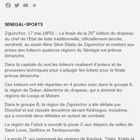
Facebook
Twitter
Email
Partager
Search
Search
SENEGAL-SPORTS
for:
Button
e
Ziguinchor, 17 mai (APS) – La finale de la 25
édition du drapeau
FR
du chef de l’Etat de lutte traditionnelle, officiellement lancée,
vendredi, au stade Aline Sitoé Diatta de Ziguinchor et mettant aux
prises des lutteurs quatorze régions du Sénégal est prévue
dimanche.
Dans la capitale du sud les lutteurs rivalisent d’ardeur et de
prouesses techniques pour s’adjuger les tickets pour la finale
prévue dimanche.
Ces lutteurs ont été réparties en 4 poules avec dans le groupe A,
la région de Dakar, détentrice du drapeau, qui a dominé les
régions de Louga et Matam.
Dans le groupe B, la région de Ziguinchor a été défaite par
Diourbel et est classée deuxième devant Kédougou, troisième,
qui a concédé deux défaites en autant de combats.
La région de Fatick a survolé la poule C aux dépens de celles de
Saint Louis, Sédhiou et Tambacounda.
La poule D, qui regroupait les régions de Kaolack, Thiès, Kolda et