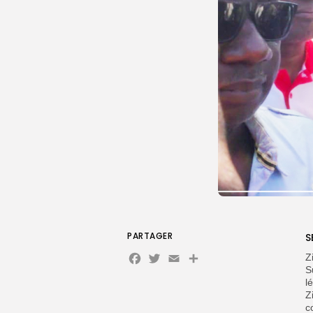
PARTAGER
S
Facebook
Twitter
Email
Partager
Z
S
l
Z
c