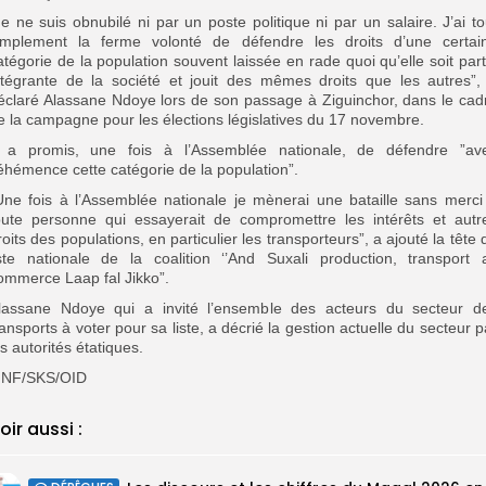
Je ne suis obnubilé ni par un poste politique ni par un salaire. J’ai to
implement la ferme volonté de défendre les droits d’une certai
atégorie de la population souvent laissée en rade quoi qu’elle soit part
ntégrante de la société et jouit des mêmes droits que les autres”,
éclaré Alassane Ndoye lors de son passage à Ziguinchor, dans le cad
e la campagne pour les élections législatives du 17 novembre.
l a promis, une fois à l’Assemblée nationale, de défendre ”av
éhémence cette catégorie de la population”.
Une fois à l’Assemblée nationale je mènerai une bataille sans merci
oute personne qui essayerait de compromettre les intérêts et autr
roits des populations, en particulier les transporteurs”, a ajouté la tête 
iste nationale de la coalition ‘’And Suxali production, transport 
ommerce Laap fal Jikko”.
lassane Ndoye qui a invité l’ensemble des acteurs du secteur d
ransports à voter pour sa liste, a décrié la gestion actuelle du secteur p
es autorités étatiques.
NF/SKS/OID
oir aussi :