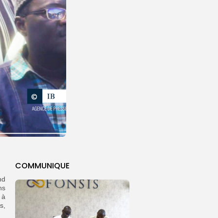
COMMUNIQUE
nd
ns
 à
s,