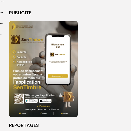
Les discours et les chiffres du Magal 2026 en exergue
Touba : inauguration d’un commissariat pour renforcer le dispositif sécuritaire de la...
PUBLICITE
Grand Magal de Touba : la communauté layenne souligne une célébration qui...
a dévoile une feuille de route
REPORTAGES