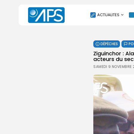
ACTUALITES
POLITIQUE
DÉPÊCHES
PO
SOCIÉTÉ
Ziguinchor : A
ÉCONOMIE
acteurs du sec
CULTURE
SAMEDI 9 NOVEMBRE 
SPORT
ENVIRONNEMENT
INTERNATIONAL
AGENDA
SANTE