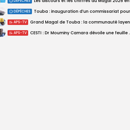
DÉPÊCHES
DÉPÊCHES
APS-TV
CESTI : Dr Mouminy Camar
APS-TV