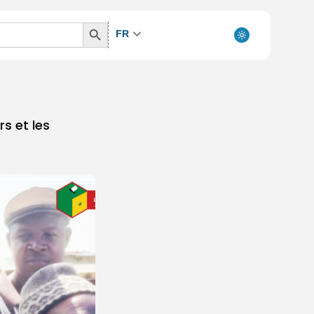
Search
FR
Button
s et les