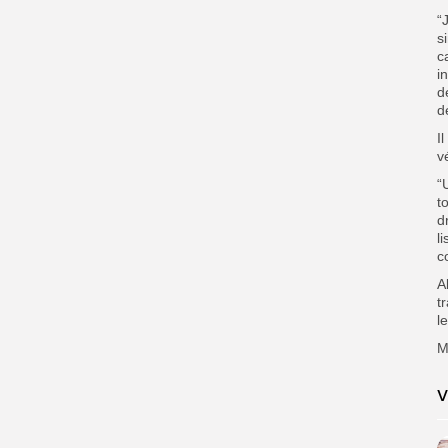
“
s
c
i
d
d
I
v
“
t
d
l
c
A
t
l
M
V