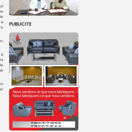
ut
ne
ie
 a
PUBLICITE
re
ec
 à
es
de
ak
es
ar