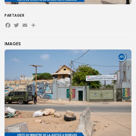
PARTAGER
Facebook
Twitter
Email
Partager
Search
Search
for:
Button
IMAGES
FR