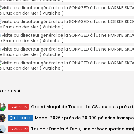
oir aussi :
Grand Magal de Tou
APS-TV
DÉPÊCHES
Touba :
APS-TV