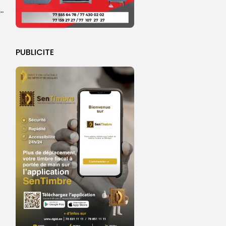
ral de l’OIF : à Dakar, la candidate Coumba Bâ, décline...
PUBLICITE