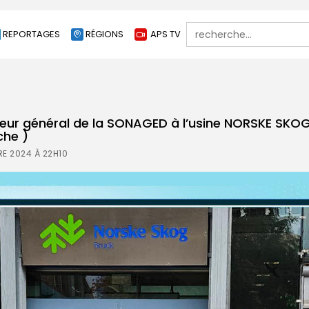
Search
REPORTAGES
RÉGIONS
APS TV
for:
cteur général de la SONAGED à l’usine NORSKE SKO
che )
E 2024 À 22H10