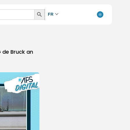
Search
FR
Button
G de Bruck an