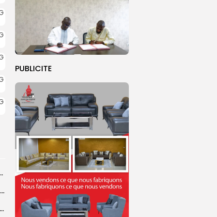
PUBLICITE
ba : La CSU au plus près des pèlerins
Magal 2026 : près de 20 000 pèlerins transportés vers Touba en...
 l’accès à l’eau, une préoccupation majeure avant le Grand Magal