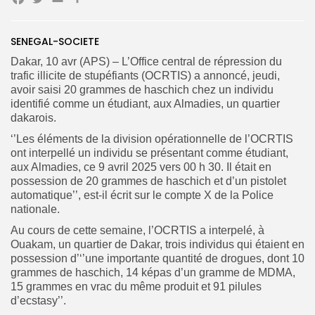
Facebook
Twitter
Email
Partager
Search
Search
for:
SENEGAL-SOCIETE
Button
Dakar, 10 avr (APS) – L’Office central de répression du
FR
trafic illicite de stupéfiants (OCRTIS) a annoncé, jeudi,
avoir saisi 20 grammes de haschich chez un individu
identifié comme un étudiant, aux Almadies, un quartier
dakarois.
‘’Les éléments de la division opérationnelle de l’OCRTIS
ont interpellé un individu se présentant comme étudiant,
aux Almadies, ce 9 avril 2025 vers 00 h 30. Il était en
possession de 20 grammes de haschich et d’un pistolet
automatique’’, est-il écrit sur le compte X de la Police
nationale.
Au cours de cette semaine, l’OCRTIS a interpelé, à
Ouakam, un quartier de Dakar, trois individus qui étaient en
possession d’‘’une importante quantité de drogues, dont 10
grammes de haschich, 14 képas d’un gramme de MDMA,
15 grammes en vrac du même produit et 91 pilules
d’ecstasy’’.