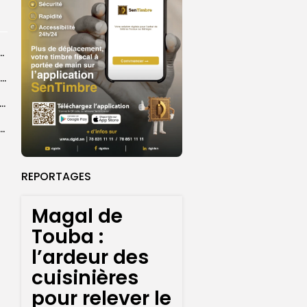
ba : La CSU au plus près des pèlerins
Magal 2026 : près de 20 000 pèlerins transportés vers Touba en...
 l’accès à l’eau, une préoccupation majeure avant le Grand Magal
ral de l’OIF : à Dakar, la candidate Coumba Bâ, décline...
REPORTAGES
Magal de
Touba :
l’ardeur des
cuisinières
pour relever le