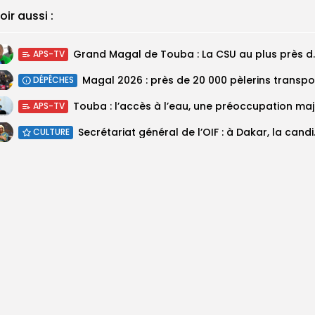
oir aussi :
Grand Magal de Tou
APS-TV
DÉPÊCHES
Touba :
APS-TV
Secrétariat géné
CULTURE