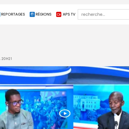
Search
REPORTAGES
RÉGIONS
APS TV
for:
À 20H21