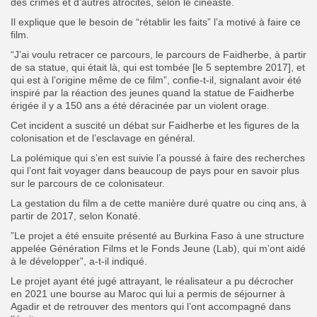
des crimes et d’autres atrocités, selon le cinéaste.
Il explique que le besoin de “rétablir les faits” l’a motivé à faire ce
film.
“J’ai voulu retracer ce parcours, le parcours de Faidherbe, à partir
de sa statue, qui était là, qui est tombée [le 5 septembre 2017], et
qui est à l’origine même de ce film”, confie-t-il, signalant avoir été
inspiré par la réaction des jeunes quand la statue de Faidherbe
érigée il y a 150 ans a été déracinée par un violent orage.
Cet incident a suscité un débat sur Faidherbe et les figures de la
colonisation et de l’esclavage en général.
La polémique qui s’en est suivie l’a poussé à faire des recherches
qui l’ont fait voyager dans beaucoup de pays pour en savoir plus
sur le parcours de ce colonisateur.
La gestation du film a de cette manière duré quatre ou cinq ans, à
partir de 2017, selon Konaté.
”Le projet a été ensuite présenté au Burkina Faso à une structure
appelée Génération Films et le Fonds Jeune (Lab), qui m’ont aidé
à le développer”, a-t-il indiqué.
Le projet ayant été jugé attrayant, le réalisateur a pu décrocher
en 2021 une bourse au Maroc qui lui a permis de séjourner à
Agadir et de retrouver des mentors qui l’ont accompagné dans