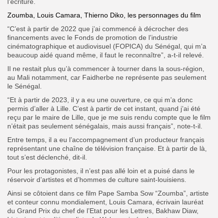
l’écriture.
Zoumba, Louis Camara, Thierno Diko, les personnages du film
“C’est à partir de 2022 que j’ai commencé à décrocher des
financements avec le Fonds de promotion de l’industrie
cinématographique et audiovisuel (FOPICA) du Sénégal, qui m’a
beaucoup aidé quand même, il faut le reconnaître”, a-t-il relevé.
Il ne restait plus qu’à commencer à tourner dans la sous-région,
au Mali notamment, car Faidherbe ne représente pas seulement
le Sénégal.
“Et à partir de 2023, il y a eu une ouverture, ce qui m’a donc
permis d’aller à Lille. C’est à partir de cet instant, quand j’ai été
reçu par le maire de Lille, que je me suis rendu compte que le film
n’était pas seulement sénégalais, mais aussi français”, note-t-il.
Entre temps, il a eu l’accompagnement d’un producteur français
représentant une chaîne de télévision française. Et à partir de là,
tout s’est déclenché, dit-il.
Pour les protagonistes, il n’est pas allé loin et a puisé dans le
réservoir d’artistes et d’hommes de culture saint-louisiens.
Ainsi se côtoient dans ce film Pape Samba Sow “Zoumba”, artiste
et conteur connu mondialement, Louis Camara, écrivain lauréat
du Grand Prix du chef de l’Etat pour les Lettres, Bakhaw Diaw,