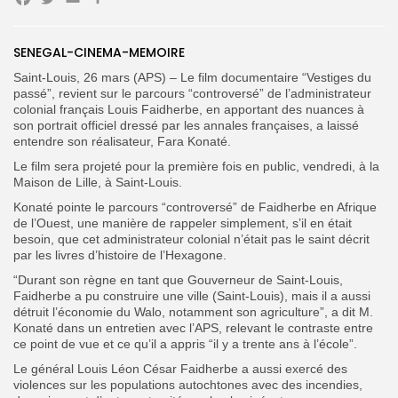
Facebook
Twitter
Email
Partager
SENEGAL-CINEMA-MEMOIRE
Saint-Louis, 26 mars (APS) – Le film documentaire “Vestiges du
passé”, revient sur le parcours “controversé” de l’administrateur
colonial français Louis Faidherbe, en apportant des nuances à
son portrait officiel dressé par les annales françaises, a laissé
Search
Search
for:
entendre son réalisateur, Fara Konaté.
Button
Le film sera projeté pour la première fois en public, vendredi, à la
FR
Maison de Lille, à Saint-Louis.
Konaté pointe le parcours “controversé” de Faidherbe en Afrique
de l’Ouest, une manière de rappeler simplement, s’il en était
besoin, que cet administrateur colonial n’était pas le saint décrit
par les livres d’histoire de l’Hexagone.
“Durant son règne en tant que Gouverneur de Saint-Louis,
Faidherbe a pu construire une ville (Saint-Louis), mais il a aussi
détruit l’économie du Walo, notamment son agriculture”, a dit M.
Konaté dans un entretien avec l’APS, relevant le contraste entre
ce point de vue et ce qu’il a appris “il y a trente ans à l’école”.
Le général Louis Léon César Faidherbe a aussi exercé des
violences sur les populations autochtones avec des incendies,