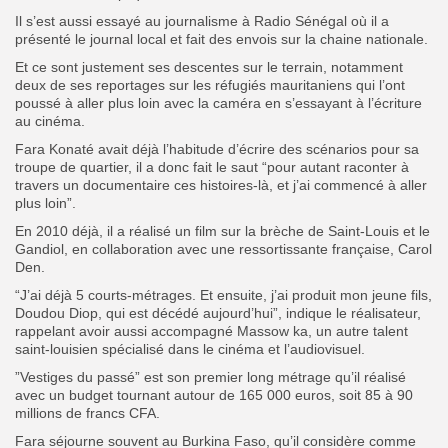
Il s’est aussi essayé au journalisme à Radio Sénégal où il a
présenté le journal local et fait des envois sur la chaine nationale.
Et ce sont justement ses descentes sur le terrain, notamment
deux de ses reportages sur les réfugiés mauritaniens qui l’ont
poussé à aller plus loin avec la caméra en s’essayant à l’écriture
au cinéma.
Fara Konaté avait déjà l’habitude d’écrire des scénarios pour sa
troupe de quartier, il a donc fait le saut “pour autant raconter à
travers un documentaire ces histoires-là, et j’ai commencé à aller
plus loin”.
En 2010 déjà, il a réalisé un film sur la brèche de Saint-Louis et le
Gandiol, en collaboration avec une ressortissante française, Carol
Den.
“J’ai déjà 5 courts-métrages. Et ensuite, j’ai produit mon jeune fils,
Doudou Diop, qui est décédé aujourd’hui”, indique le réalisateur,
rappelant avoir aussi accompagné Massow ka, un autre talent
saint-louisien spécialisé dans le cinéma et l’audiovisuel.
”Vestiges du passé” est son premier long métrage qu’il réalisé
avec un budget tournant autour de 165 000 euros, soit 85 à 90
millions de francs CFA.
Fara séjourne souvent au Burkina Faso, qu’il considère comme