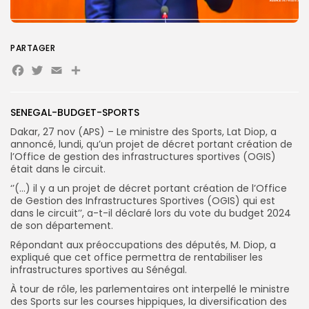
PARTAGER
Search
Search
Facebook
Twitter
Email
Partager
for:
Button
FR
SENEGAL-BUDGET-SPORTS
Dakar, 27 nov (APS) – Le ministre des Sports, Lat Diop, a
annoncé, lundi, qu’un projet de décret portant création de
l’Office de gestion des infrastructures sportives (OGIS)
était dans le circuit.
‘’(…) il y a un projet de décret portant création de l’Office
de Gestion des Infrastructures Sportives (OGIS) qui est
dans le circuit’’, a-t-il déclaré lors du vote du budget 2024
de son département.
Répondant aux préoccupations des députés, M. Diop, a
expliqué que cet office permettra de rentabiliser les
infrastructures sportives au Sénégal.
À tour de rôle, les parlementaires ont interpellé le ministre
des Sports sur les courses hippiques, la diversification des