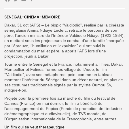
Facebook
Twitter
Email
Partager
SENEGAL-CINEMA-MEMOIRE
Dakar, 31 oct (APS) – Le biopic “Valdiodio”, réalisé par la cinéaste
sénégalaise Amina Ndiaye Leclerc, retrace le parcours de son
Search
Search
for:
père, l’ancien ministre de l’Intérieur Valdiodio Ndiaye (1923-1984),
Button
en mettant sous les projecteurs le combat d’une famille “marquée
par l’épreuve, l’humiliation et l’expulsion” qui ont suivi la
FR
condamnation du mari et père, a appris l’APS lors d’une
projection, jeudi à Dakar.
Tourné entre le Sénégal et la France, notamment à Thiès, Dakar,
Montpellier et Felines-Termenes village de l’Aude, le film
‘’Valdiodio”, avec ses métaphores, peint comme un tableau
montrant l’intérieur du Sénégal dans un décor naturel, en plus de
ses costumes traditionnels signés par la styliste Oumou Sy,
indique-t-on.
Projeté pour la première fois au marché du film du festival de
Cannes (France) en mai dernier, le film a bénéficié de
l’accompagnement du Fopica (Fonds de promotion de l’industrie
cinématographique et audiovisuelle), de TV5 monde, de
l’Organisation internationale de la Francophonie, entre autres.
Un film qui se veut thérapeutique