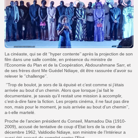
La cinéaste, qui se dit ‘’hyper contente’’ après la projection de son
film dans une salle comble, en présence du ministre de
l’Economie du Plan et de la Coopération, Abdourahmane Sarr, et
de ses frères dont Me Guédel Ndiaye, dit être rassurée d’avoir su
relever le ‘’challenge’’.
‘’Trop de boulot, je sors de là épuisé et c’est comme si j’étais
arrivée au bout d’un chemin. Alors que lorsque j’ai fait le
documentaire, je savais qu’il restait une mission à accomplir,
c’est-à-dire faire la fiction. Les projets cinéma, il ne faut pas dire
non, mais pour le moment, je suis arrivée au bout d’un chemin’’,
a-t-elle martelé.
Proche de l’ancien président du Conseil, Mamadou Dia (1910-
2009), accusé de tentative de coup d’Etat lors de la crise de
décembre 1962, Valdiodio Ndiaye, son ministre de l’Intérieur a
aussi été accusé de complot contre l’Etat.